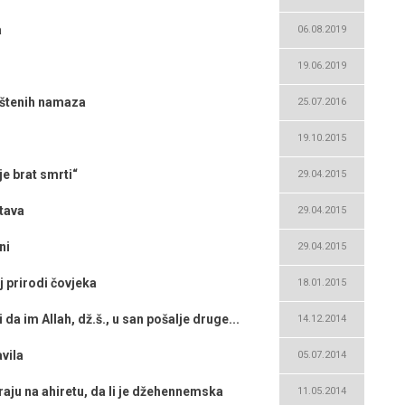
a
06.08.2019
19.06.2019
uštenih namaza
25.07.2016
19.10.2015
je brat smrti“
29.04.2015
stava
29.04.2015
ni
29.04.2015
j prirodi čovjeka
18.01.2015
 da im Allah, dž.š., u san pošalje druge...
14.12.2014
vila
05.07.2014
tiraju na ahiretu, da li je džehennemska
11.05.2014