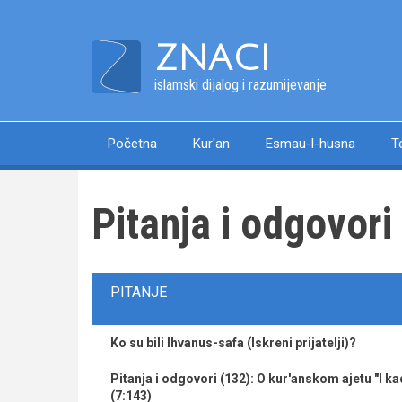
Skip
to
ZNACI
main
content
islamski dijalog i razumijevanje
Početna
Kur'an
Esmau-l-husna
T
Main
navigation
Pitanja i odgovori
PITANJE
Ko su bili Ihvanus-safa (Iskreni prijatelji)?
Pitanja i odgovori (132): O kur'anskom ajetu "I k
(7:143)