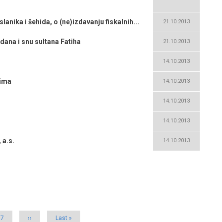
lanika i šehida, o (ne)izdavanju fiskalnih...
21.10.2013
dana i snu sultana Fatiha
21.10.2013
14.10.2013
nima
14.10.2013
14.10.2013
14.10.2013
 a.s.
14.10.2013
Page
7
Next
››
Last
Last »