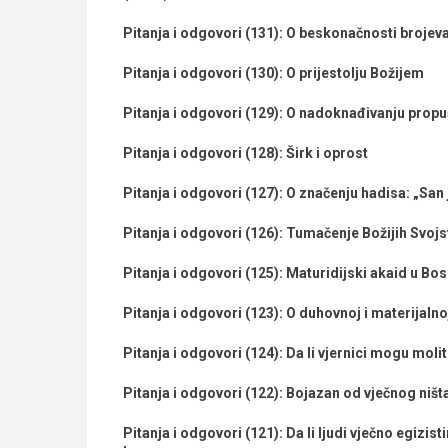
Pitanja i odgovori (131): O beskonačnosti brojev
Pitanja i odgovori (130): O prijestolju Božijem
Pitanja i odgovori (129): O nadoknađivanju prop
Pitanja i odgovori (128): Širk i oprost
Pitanja i odgovori (127): O značenju hadisa: „San 
Pitanja i odgovori (126): Tumačenje Božijih Svoj
Pitanja i odgovori (125): Maturidijski akaid u Bos
Pitanja i odgovori (123): O duhovnoj i materijalno
Pitanja i odgovori (124): Da li vjernici mogu moliti
Pitanja i odgovori (122): Bojazan od vječnog ništa
Pitanja i odgovori (121): Da li ljudi vječno egizis