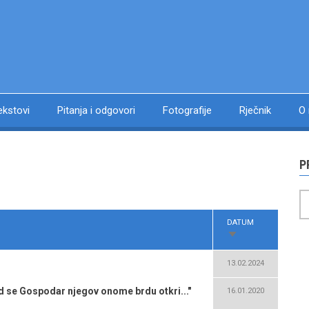
ekstovi
Pitanja i odgovori
Fotografije
Rječnik
O
P
P
DATUM
SORT
ASCENDING
13.02.2024
ad se Gospodar njegov onome brdu otkri..."
16.01.2020