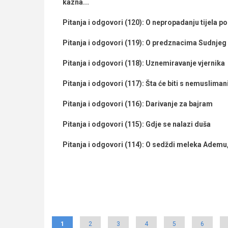
kazna...
Pitanja i odgovori (120): O nepropadanju tijela pos
Pitanja i odgovori (119): O predznacima Sudnjeg 
Pitanja i odgovori (118): Uznemiravanje vjernika
Pitanja i odgovori (117): Šta će biti s nemuslima
Pitanja i odgovori (116): Darivanje za bajram
Pitanja i odgovori (115): Gdje se nalazi duša
Pitanja i odgovori (114): O sedždi meleka Ademu,
Pagination
Current
1
Page
2
Page
3
Page
4
Page
5
Page
6