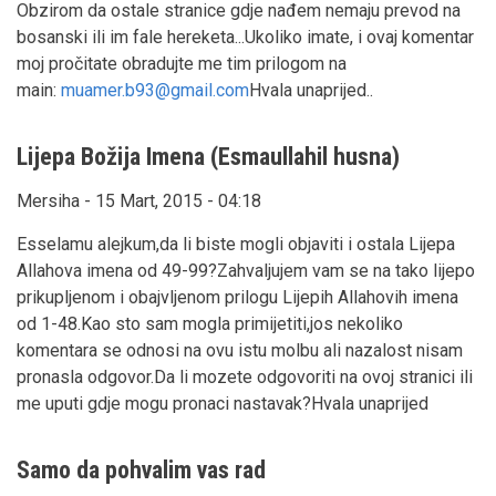
Obzirom da ostale stranice gdje nađem nemaju prevod na
bosanski ili im fale hereketa...Ukoliko imate, i ovaj komentar
moj pročitate obradujte me tim prilogom na
main:
muamer.b93@gmail.com
Hvala unaprijed..
Lijepa Božija Imena (Esmaullahil husna)
Mersiha - 15 Mart, 2015 - 04:18
Esselamu alejkum,da li biste mogli objaviti i ostala Lijepa
Allahova imena od 49-99?Zahvaljujem vam se na tako lijepo
prikupljenom i obajvljenom prilogu Lijepih Allahovih imena
od 1-48.Kao sto sam mogla primijetiti,jos nekoliko
komentara se odnosi na ovu istu molbu ali nazalost nisam
pronasla odgovor.Da li mozete odgovoriti na ovoj stranici ili
me uputi gdje mogu pronaci nastavak?Hvala unaprijed
Samo da pohvalim vas rad