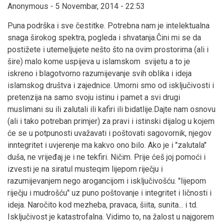
Anonymous - 5 Novembar, 2014 - 22:53
Puna podrška i sve čestitke. Potrebna nam je intelektualna
snaga širokog spektra, pogleda i shvatanja.Čini mi se da
postižete i utemeljujete nešto što na ovim prostorima (ali i
šire) malo kome uspijeva u islamskom svijetu a to je
iskreno i blagotvorno razumijevanje svih oblika i ideja
islamskog društva i zajednice. Umorni smo od isključivosti i
pretenzija na samo svoju istinu i pamet a svi drugi
muslimani su ili zalutali ili kafiri ili bidatlije.Dajte nam osnovu
(ali i tako potreban primjer) za pravi i istinski dijalog u kojem
će se u potpunosti uvažavati i poštovati sagovornik, njegov
inntegritet i uvjerenje ma kakvo ono bilo. Ako je i "zalutala"
duša, ne vrijeđaj je i ne tekfiri. Ničim. Prije ćeš joj pomoći i
izvesti je na siratul musteqim lijepom riječju i
razumijevanjem nego arogancijom i isključivošću. "lijepom
riječju i mudrošću" uz puno poštovanje i integritet i ličnosti i
ideja. Naročito kod mezheba, pravaca, šiita, sunita... i td.
Isključivost je katastrofalna. Vidimo to, na žalost u najgorem