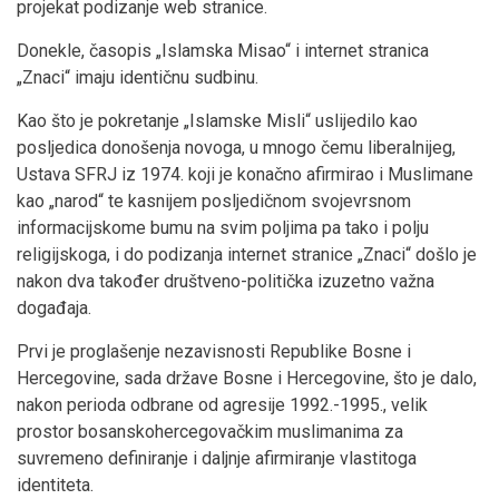
projekat podizanje web stranice.
Donekle, časopis „Islamska Misao“ i internet stranica
„Znaci“ imaju identičnu sudbinu.
Kao što je pokretanje „Islamske Misli“ uslijedilo kao
posljedica donošenja novoga, u mnogo čemu liberalnijeg,
Ustava SFRJ iz 1974. koji je konačno afirmirao i Muslimane
kao „narod“ te kasnijem posljedičnom svojevrsnom
informacijskome bumu na svim poljima pa tako i polju
religijskoga, i do podizanja internet stranice „Znaci“ došlo je
nakon dva također društveno-politička izuzetno važna
događaja.
Prvi je proglašenje nezavisnosti Republike Bosne i
Hercegovine, sada države Bosne i Hercegovine, što je dalo,
nakon perioda odbrane od agresije 1992.-1995., velik
prostor bosanskohercegovačkim muslimanima za
suvremeno definiranje i daljnje afirmiranje vlastitoga
identiteta.