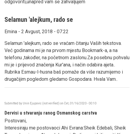
odgovoriti,unapred vam se zahvaljujem
Selamun 'alejkum, rado se
Emina - 2 Avgust, 2018 - 07:22
Selamun 'alejkum, rado se vraćam čitanju Vaših tekstova.
Već godinama mi je na prvom mjestu Bookmark-a, a na
telefonu ,također, na početnom zaslonu.Za posebnu pohvalu
mi je i prijevod značenja Kur'ana, i način odabira ajeta..
Rubrika Esmau-l-husna baš pomaže da više razumijemo i
drugačijim pogledom gledamo Gospodara. Hvala Vam..
Submitted by
Unin Ejupovic (not verified)
on
Čet, 01/16/2020 - 00:10
Dervisi u stvaranju ranog Osmanskog carstva
Postovani,
Interesiraju me postovaoci Ahi Evrana:Sheik Edebali, Sheik