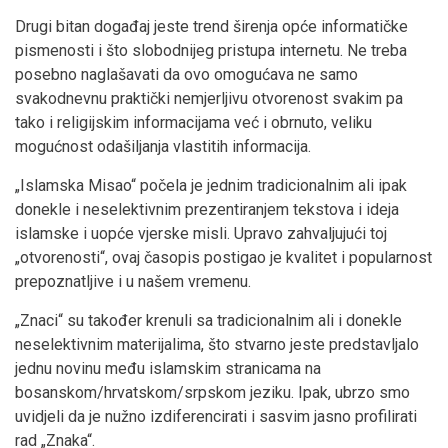
Drugi bitan događaj jeste trend širenja opće informatičke
pismenosti i što slobodnijeg pristupa internetu. Ne treba
posebno naglašavati da ovo omogućava ne samo
svakodnevnu praktički nemjerljivu otvorenost svakim pa
tako i religijskim informacijama već i obrnuto, veliku
mogućnost odašiljanja vlastitih informacija.
„Islamska Misao“ počela je jednim tradicionalnim ali ipak
donekle i neselektivnim prezentiranjem tekstova i ideja
islamske i uopće vjerske misli. Upravo zahvaljujući toj
„otvorenosti“, ovaj časopis postigao je kvalitet i popularnost
prepoznatljive i u našem vremenu.
„Znaci“ su također krenuli sa tradicionalnim ali i donekle
neselektivnim materijalima, što stvarno jeste predstavljalo
jednu novinu među islamskim stranicama na
bosanskom/hrvatskom/srpskom jeziku. Ipak, ubrzo smo
uvidjeli da je nužno izdiferencirati i sasvim jasno profilirati
rad „Znaka“.