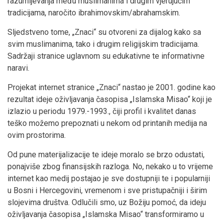
razumijevanja među muslimanima i drugim vjerujućim
tradicijama, naročito ibrahimovskim/abrahamskim.
Sljedstveno tome, „Znaci“ su otvoreni za dijalog kako sa
svim muslimanima, tako i drugim religijskim tradicijama.
Sadržaji stranice uglavnom su edukativne te informativne
naravi.
Projekat internet stranice „Znaci“ nastao je 2001. godine kao
rezultat ideje oživljavanja časopisa „Islamska Misao“ koji je
izlazio u periodu 1979.-1993., čiji profil i kvalitet danas
teško možemo prepoznati u nekom od printanih medija na
ovim prostorima.
Od pune materijalizacije te ideje moralo se brzo odustati,
ponajviše zbog finansijskih razloga. No, nekako u to vrijeme
internet kao medij postajao je sve dostupniji te i popularniji
u Bosni i Hercegovini, vremenom i sve pristupačniji i širim
slojevima društva. Odlučili smo, uz Božiju pomoć, da ideju
oživljavanja časopisa „Islamska Misao“ transformiramo u