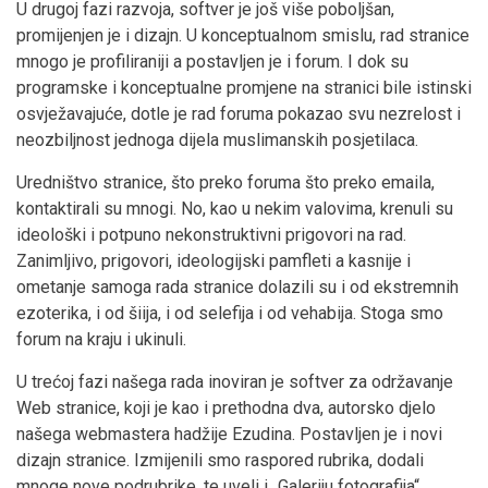
U drugoj fazi razvoja, softver je još više poboljšan,
promijenjen je i dizajn. U konceptualnom smislu, rad stranice
mnogo je profiliraniji a postavljen je i forum. I dok su
programske i konceptualne promjene na stranici bile istinski
osvježavajuće, dotle je rad foruma pokazao svu nezrelost i
neozbiljnost jednoga dijela muslimanskih posjetilaca.
Uredništvo stranice, što preko foruma što preko emaila,
kontaktirali su mnogi. No, kao u nekim valovima, krenuli su
ideološki i potpuno nekonstruktivni prigovori na rad.
Zanimljivo, prigovori, ideologijski pamfleti a kasnije i
ometanje samoga rada stranice dolazili su i od ekstremnih
ezoterika, i od šiija, i od selefija i od vehabija. Stoga smo
forum na kraju i ukinuli.
U trećoj fazi našega rada inoviran je softver za održavanje
Web stranice, koji je kao i prethodna dva, autorsko djelo
našega webmastera hadžije Ezudina. Postavljen je i novi
dizajn stranice. Izmijenili smo raspored rubrika, dodali
mnoge nove podrubrike, te uveli i „Galeriju fotografija“.