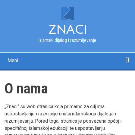
Skip
to
main
content
ZNACI
islamski dijalog i razumijevanje
Meni
Main
navigation
Početna
Kur'an
Esmau-l-husna
Tekstovi
Pitanja i odgovori
Fotografije
Rječnik
O nama
O nama
„Znaci“ su web stranica koja primarno za cilj ima
uspostavljanje i razvijanje unutarislamskoga dijaloga i
razumijevanja. Pored toga, stranica je posvećena općoj i
specifičnoj islamskoj edukaciji te uspostavljanju