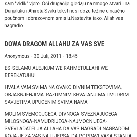
sam "vidik" vjere. Oči drugačije gledaju na mnoge stvari i na
Dunjaluku i Ahiretu.Svaki tekst nosi dozu težine u naučno-
poučnom i obrazovnom smislu.Nastavite tako. Allah vas
nagradio.
DOWA DRAGOM ALLAHU ZA VAS SVE
Anonymous - 30 Juli, 2011 - 18:45
ES-SELAMU ALEJKUM WE RAHMETULLAHI WE
BEREKATUHU!
HVALA VAM SVIMA NA OVAKO DIVNIM TEKSTOVIMA,
OBJASNJENJIMA, RAZUMNIM SHVATANJIMA I MUDRIM
SAVJETIMA UPUCENIM SVIMA NAMA.
MOLIM SVEMOGUCEGA-DIVNOGA-SVEZNAJUCEGA-
MILOSNOGA-NAMUDRIJEGA-NAJMOCNIJEGA-
SVEVLADATELJA ALLAHA DA VAS NAGRADI NAGRADOM
KOJA JE ZA VAS NAJLJEPSA, DA POPRAVI VASA STANJA