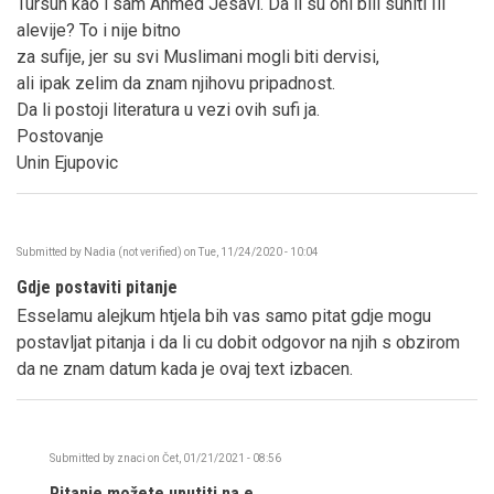
Tursun kao i sam Ahmed Jesavi. Da li su oni bili suniti Ili
alevije? To i nije bitno
za sufije, jer su svi Muslimani mogli biti dervisi,
ali ipak zelim da znam njihovu pripadnost.
Da li postoji literatura u vezi ovih sufi ja.
Postovanje
Unin Ejupovic
Submitted by
Nadia (not verified)
on
Tue, 11/24/2020 - 10:04
Gdje postaviti pitanje
Esselamu alejkum htjela bih vas samo pitat gdje mogu
postavljat pitanja i da li cu dobit odgovor na njih s obzirom
da ne znam datum kada je ovaj text izbacen.
Submitted by
znaci
on
Čet, 01/21/2021 - 08:56
In
reply
Pitanje možete uputiti na e…
to