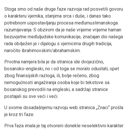
Stoga smo od naše druge faze razvoja rad posvetili govoru
o karakteru vjernika, stanjima srca i duše, i danas tako
potrebnom uspostavljanju procesa međumuslimanskoga
razumijevanja. S obzirom da je naše vrijeme vrijeme haman
bezuvjetne međuljudske komunikacije, značajan dio našega
rada obilježen je i dijalogu s vjernicima drugih tradicija,
naročito ibrahimovskim/abrahamskim.
Prvotna namjera bila je da stranica ide dvojezično,
bosansko-engleski, no i od toga se moralo odustati, opet
zbog finansijskih razloga, ili, bolje rečeno, zbog
nemogućnosti angažiranja osoba koje bi tekstove sa
bosanskog prevodili na engleski, a sadržaji stranice
postajali su sve veći i veći.
U svome dosadašnjemu razvoju web stranica „Znaci“ prošla
je kroz tri faze.
Prva faza imala je taj otvoreni donekle neselektivni karakter