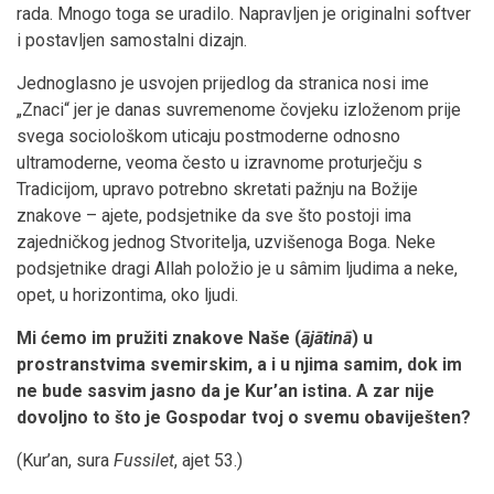
rada. Mnogo toga se uradilo. Napravljen je originalni softver
i postavljen samostalni dizajn.
Jednoglasno je usvojen prijedlog da stranica nosi ime
„Znaci“ jer je danas suvremenome čovjeku izloženom prije
svega sociološkom uticaju postmoderne odnosno
ultramoderne, veoma često u izravnome proturječju s
Tradicijom, upravo potrebno skretati pažnju na Božije
znakove – ajete, podsjetnike da sve što postoji ima
zajedničkog jednog Stvoritelja, uzvišenoga Boga. Neke
podsjetnike dragi Allah položio je u sâmim ljudima a neke,
opet, u horizontima, oko ljudi.
Mi ćemo im pružiti znakove Naše (
ājātinā
) u
prostranstvima svemirskim, a i u njima samim, dok im
ne bude sasvim jasno da je Kur’an istina. A zar nije
dovoljno to što je Gospodar tvoj o svemu obaviješten?
(Kur’an, sura
Fussilet
, ajet 53.)