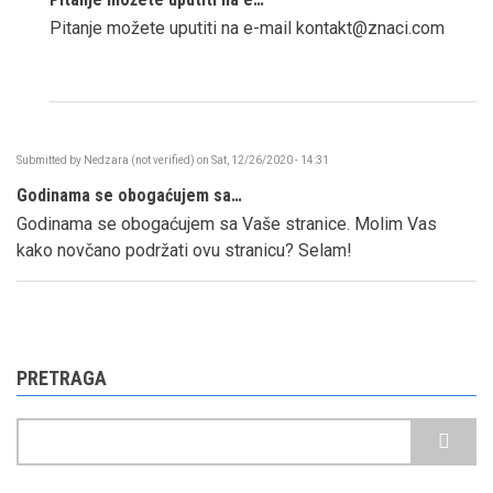
Gdje
Pitanje možete uputiti na e-mail kontakt@znaci.com
postaviti
pitanje
by
Nadia
(not
verified)
Submitted by
Nedzara (not verified)
on
Sat, 12/26/2020 - 14:31
Godinama se obogaćujem sa…
Godinama se obogaćujem sa Vaše stranice. Molim Vas
kako novčano podržati ovu stranicu? Selam!
PRETRAGA
Pretraga