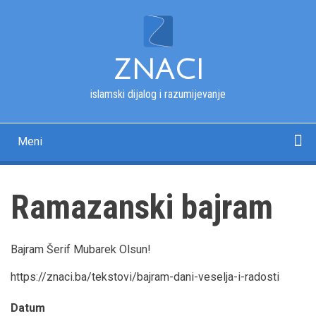
Skip
to
main
content
ZNACI
islamski dijalog i razumijevanje
Meni
Main
navigation
Početna
Kur'an
Esmau-l-husna
Tekstovi
Pitanja i odgovori
Fotografije
Rječnik
O nama
Ramazanski bajram
Bajram Šerif Mubarek Olsun!
https://znaci.ba/tekstovi/bajram-dani-veselja-i-radosti
Datum