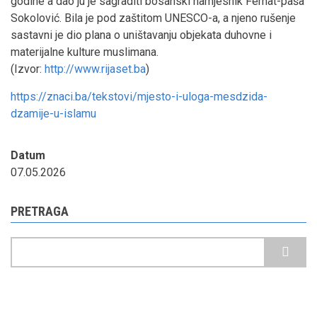
godine a dao ju je sagraditi bosanski namjesnik Ferhat-paša
Sokolović. Bila je pod zaštitom UNESCO-a, a njeno rušenje
sastavni je dio plana o uništavanju objekata duhovne i
materijalne kulture muslimana.
(Izvor:
http://www.rijaset.ba
)
https://znaci.ba/tekstovi/mjesto-i-uloga-mesdzida-
dzamije-u-islamu
Datum
07.05.2026
PRETRAGA
Pretraga