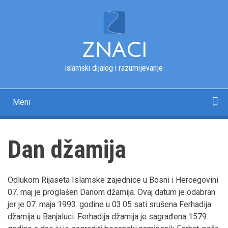
Skip
to
main
content
ZNACI
islamski dijalog i razumijevanje
Meni
Main
navigation
Početna
Kur'an
Esmau-l-husna
Tekstovi
Pitanja i odgovori
Fotografije
Rječnik
O nama
Dan džamija
Odlukom Rijaseta Islamske zajednice u Bosni i Hercegovini
07. maj je proglašen Danom džamija. Ovaj datum je odabran
jer je 07. maja 1993. godine u 03.05 sati srušena Ferhadija
džamija u Banjaluci. Ferhadija džamija je sagrađena 1579.