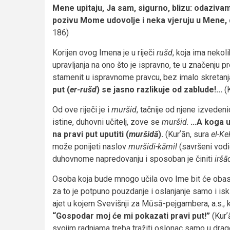
Mene upitaju, Ja sam, sigurno, blizu: odaziva
pozivu Mome udovolje i neka vjeruju u Mene, d
186)
Korijen ovog Imena je u riječi
rušd
, koja ima nekoli
upravljanja na ono što je ispravno, te u značenju p
stamenit u ispravnome pravcu, bez imalo skretanja 
put (
er-rušd
) se jasno razlikuje od zablude!...
(K
Od ove riječi je i
muršid
, tačnije od njene izveden
istine, duhovni učitelj, zove se
muršid
.
...A koga 
na pravi put uputiti (
muršidā
).
(Kurʼān, sura
el-Ke
može ponijeti naslov
muršidi-kāmil
(savršeni vodi
duhovnome napredovanju i sposoban je činiti
iršā
Osoba koja bude mnogo učila ovo Ime bit će oba
za to je potpuno pouzdanje i oslanjanje samo i isk
ajet u kojem Svevišnji za Mūsā-pejgambera, a.s., 
“Gospodar moj će mi pokazati pravi put!”
(Kurʼ
svojim radnjama treba tražiti oslonac samo u dra