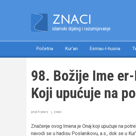
Skip
to
ZNACI
main
content
islamski dijalog i razumijevanje
Početna
Kur'an
Esmau-l-husna
T
Main
navigation
98. Božije Ime er-Rešīdu
Koji upućuje na p
prije 4 years
znaci
Značenje ovog Imena je Onaj koji upućuje na potre
navodi se u hadisu Poslanikovu, a.s., dok se u Ku