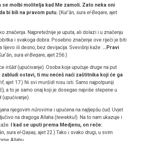
m se molbi molitelja kad Me zamoli. Zato neka oni
a bi bili na pravom putu.
(Kurʼān, sura
el-Beqare
, ajet
ko značenja. Najpretežnije je uputa, ali dolazi i u značenju
robitka i svakoga dobra. Posebno značenje ove riječi je biti
lijevo ili desno, bez devijacija. Svevišnji kaže:
...Pravi
urʼān, sura
el-Beqare
, ajet 256.)
ice
iršād
(upućivanje).
Osoba koja upućuje druge na put
u zabludi ostavi, ti mu nećeš naći zaštitnika koji će ga
hf
, ajet 17.) Ni svi
muršidi
nisu isti. Samo najpotpuniji
č), a to je samo onaj koji je dosegao najviše stepene u
d
(upućivanje).
sjana njegovim
nūrovima
i upućena na najljepšu ćud. Uvjet
ljučivo na dragoga Allaha (
tewekkul
). Na to nam ukazuje i
kaže:
I kad se uputi prema Medjenu, on reče:
ān, sura
el-Qaṣaṣ
, ajet 22.) Tako i svako drugi, u svim
gome Allahu.