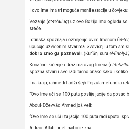
I ovo Ime ima tri moguće manifestacije u čovjeku:
Vezanje (
et-teʽalluq
) uz ovo Božije Ime ogleda se 
sreće.
Istinska spoznaja i ozbiljenje ovim Imenom (
et-t
upućuje uzvišenim stvarima. Svevišnji u tom smisl
dobro smo ga poznavali.
(Kurʼān, sura
el-Enbiyāʼ
Konačno, kićenje odrazima ovog Imena (
et-teḫall
spozna stvari i sve radi tačno onako kako i koliko 
I na kraju, rahmetli hadži šejh Fejzulah-efendija rek
“Ovo Ime uči se 100 puta poslije jacije da posao 
Abdul-Dževvād Ahmed još veli:
“Ovo Ime se uči iza jacije 100 puta radi upute ispr
A dragi Allah, opet, najbolje zna.