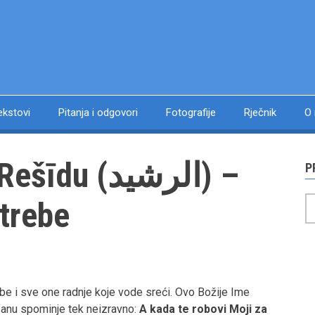
ekstovi
Pitanja i odgovori
Fotografije
Rječnik
O
 (الرشید) –
P
P
otrebe
be i sve one radnje koje vode sreći. Ovo Božije Ime
rʼanu spominje tek neizravno:
A kada te robovi Moji za