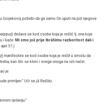
u čovjekovoj potrebi da ga samo On uputi na put njegove
eḥaqquq
) dešava se kod osobe koja je
rešīd
, tj. ona koja
u i kaže:
Mi smo još prije Ibrāhīmu razboritost dali i
, ajet
51.)
uq
) manifestira se kod osobe koja je
rešīd
u smislu da
treba, kao što se kloni i svega onoga na isti način.
ao je:
bude primljen.” Uči se
jā Rešīdu
.
avnom rješenju.”