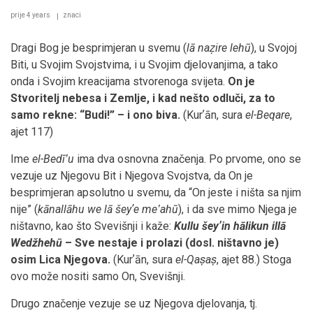
prije 4 years
znaci
Dragi Bog je besprimjeran u svemu (
lā naẓire lehū
), u Svojoj
Biti, u Svojim Svojstvima, i u Svojim djelovanjima, a tako
onda i Svojim kreacijama stvorenoga svijeta.
On je
Stvoritelj nebesa i Zemlje, i kad nešto odluči, za to
samo rekne: “Budi!” – i ono biva.
(Kurʼān, sura
el-Beqare
,
ajet 117)
Ime
el-Bedīʽu
ima dva osnovna značenja. Po prvome, ono se
vezuje uz Njegovu Bit i Njegova Svojstva, da On je
besprimjeran apsolutno u svemu, da “On jeste i ništa sa njim
nije” (
kānallāhu we lā šeyʼe meʽahū
), i da sve mimo Njega je
ništavno, kao što Svevišnji i kaže:
Kullu šeyʼin hālikun illā
Wedžhehū
– Sve nestaje i prolazi (dosl. ništavno je)
osim Lica Njegova.
(Kurʼān, sura
el-Qaṣaṣ
, ajet 88.) Stoga
ovo može nositi samo On, Svevišnji.
Drugo značenje vezuje se uz Njegova djelovanja, tj.