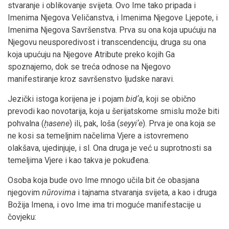
stvaranje i oblikovanje svijeta. Ovo Ime tako pripada i
Imenima Njegova Veličanstva, i Imenima Njegove Ljepote, i
Imenima Njegova Savršenstva. Prva su ona koja upućuju na
Njegovu neusporedivost i transcendenciju, druga su ona
koja upućuju na Njegove Atribute preko kojih Ga
spoznajemo, dok se treća odnose na Njegovo
manifestiranje kroz savršenstvo ljudske naravi.
Jezički istoga korijena je i pojam
bidʼa
, koji se obično
prevodi kao novotarija, koja u šerijatskome smislu može biti
pohvalna (
ḥasene
) ili, pak, loša (
seyyiʼe
). Prva je ona koja se
ne kosi sa temeljnim načelima Vjere a istovremeno
olakšava, ujedinjuje, i sl. Ona druga je već u suprotnosti sa
temeljima Vjere i kao takva je pokuđena.
Osoba koja bude ovo Ime mnogo učila bit će obasjana
njegovim
nūrovima
i tajnama stvaranja svijeta, a kao i druga
Božija Imena, i ovo Ime ima tri moguće manifestacije u
čovjeku: