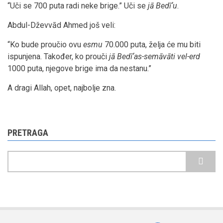
“Uči se 700 puta radi neke brige.” Uči se
jā Bedīʼu
.
Abdul-Dževvād Ahmed još veli:
“Ko bude proučio ovu
esmu
70.000 puta, želja će mu biti
ispunjena. Također, ko prouči
jā Bedīʼas-semāvāti vel-erd
1000 puta, njegove brige ima da nestanu.”
A dragi Allah, opet, najbolje zna.
PRETRAGA
Pretraga