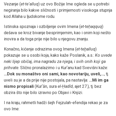
Vezanje (
et-teʽalluq
) uz ovo Božije Ime ogleda se u potrebi
negiranja bilo kakve sličnosti i primjernosti visokoga stupnja
kod Allaha u ljudskome rodu.
Istinska spoznaja i ozbiljenje ovim Imena (
et-teḥaqquq
)
dešava se kroz bivanje besprimjernim, kao i onim koji nešto
inovira a da toga prije nije bilo u njegovu znanju.
Konačno, kićenje odrazima ovog Imena (
et-teḫalluq
)
pokazuje se u osobi koja, kako kaže Poslanik, a.s.:
Ko uvede
neki lijep običaj, ima nagradu za njega, i svih onih koji ga
prihvate
. Slično pronalazimo i u Kurʼanu kad Svevišni kaže:
...Dok su monaštvo oni sami, kao novotariju, uveli,...
, tj.
uveli su je a da prije nije postojala, pa nastavlja:
...Mi im ga
nismo propisali
(Kurʼān, sura
el-Ḥadīd
, ajet 27.), tj. bez
obzira što nije bilo izravno po Objavi i Knjizi.
I na kraju, rahmetli hadži šejh Fejzulah-efendija rekao je za
ovo Ime: