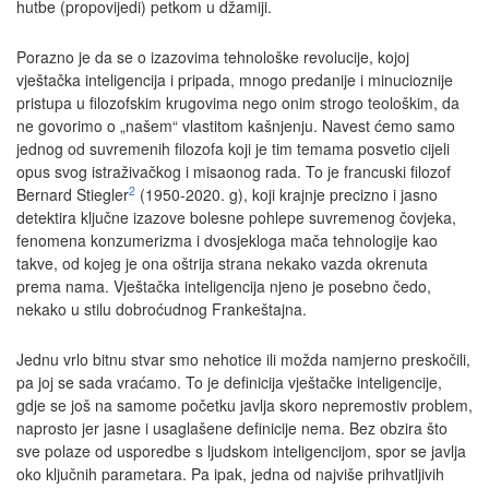
hutbe (propovijedi) petkom u džamiji.
Porazno je da se o izazovima tehnološke revolucije, kojoj
vještačka inteligencija i pripada, mnogo predanije i minucioznije
pristupa u filozofskim krugovima nego onim strogo teološkim, da
ne govorimo o „našem“ vlastitom kašnjenju. Navest ćemo samo
jednog od suvremenih filozofa koji je tim temama posvetio cijeli
opus svog istraživačkog i misaonog rada. To je francuski filozof
2
Bernard Stiegler
(1950-2020. g), koji krajnje precizno i jasno
detektira ključne izazove bolesne pohlepe suvremenog čovjeka,
fenomena konzumerizma i dvosjekloga mača tehnologije kao
takve, od kojeg je ona oštrija strana nekako vazda okrenuta
prema nama. Vještačka inteligencija njeno je posebno čedo,
nekako u stilu dobroćudnog Frankeštajna.
Jednu vrlo bitnu stvar smo nehotice ili možda namjerno preskočili,
pa joj se sada vraćamo. To je definicija vještačke inteligencije,
gdje se još na samome početku javlja skoro nepremostiv problem,
naprosto jer jasne i usaglašene definicije nema. Bez obzira što
sve polaze od usporedbe s ljudskom inteligencijom, spor se javlja
oko ključnih parametara. Pa ipak, jedna od najviše prihvatljivih