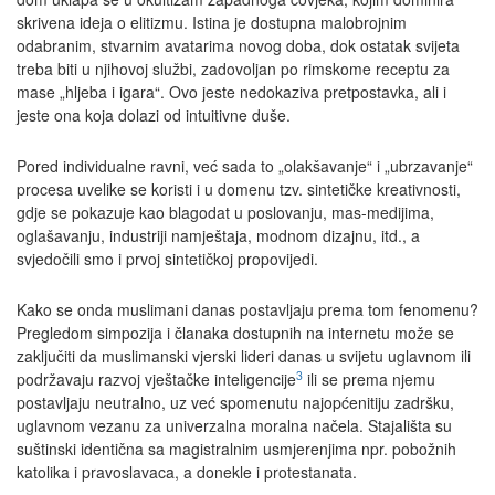
skrivena ideja o elitizmu. Istina je dostupna malobrojnim
odabranim, stvarnim avatarima novog doba, dok ostatak svijeta
treba biti u njihovoj službi, zadovoljan po rimskome receptu za
mase „hljeba i igara“. Ovo jeste nedokaziva pretpostavka, ali i
jeste ona koja dolazi od intuitivne duše.
Pored individualne ravni, već sada to „olakšavanje“ i „ubrzavanje“
procesa uvelike se koristi i u domenu tzv. sintetičke kreativnosti,
gdje se pokazuje kao blagodat u poslovanju, mas-medijima,
oglašavanju, industriji namještaja, modnom dizajnu, itd., a
svjedočili smo i prvoj sintetičkoj propovijedi.
Kako se onda muslimani danas postavljaju prema tom fenomenu?
Pregledom simpozija i članaka dostupnih na internetu može se
zaključiti da muslimanski vjerski lideri danas u svijetu uglavnom ili
3
podržavaju razvoj vještačke inteligencije
ili se prema njemu
postavljaju neutralno, uz već spomenutu najopćenitiju zadršku,
uglavnom vezanu za univerzalna moralna načela. Stajališta su
suštinski identična sa magistralnim usmjerenjima npr. pobožnih
katolika i pravoslavaca, a donekle i protestanata.