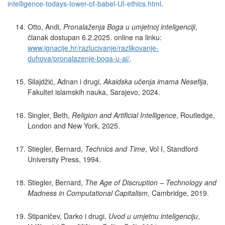
intelligence-todays-tower-of-babel-UI-ethics.html
.
Otto, Andi,
Pronalaženja Boga u umjetnoj inteligenciji
,
članak dostupan 6.2.2025. online na linku:
www.ignacije.hr/razlucivanje/razlikovanje-
duhova/pronalazenje-boga-u-ai/
.
Silajdžić, Adnan i drugi,
Akaidska učenja imama Nesefija
,
Fakultet islamskih nauka, Sarajevo, 2024.
Singler, Beth,
Religion and Artificial Intelligence
, Routledge,
London and New York, 2025.
Stiegler, Bernard,
Technics and Time
, Vol I, Standford
University Press, 1994.
Stiegler, Bernard,
The Age of Discruption
– Technology and
Madness in Computational Capitalism
, Cambridge, 2019.
Stipaničev, Darko i drugi,
Uvod u umjetnu inteligenciju
,