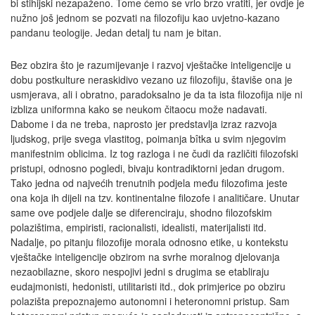
bi stihijski nezapaženo. Tome ćemo se vrlo brzo vratiti, jer ovdje je
nužno još jednom se pozvati na filozofiju kao uvjetno-kazano
pandanu teologije. Jedan detalj tu nam je bitan.
Bez obzira što je razumijevanje i razvoj vještačke inteligencije u
dobu postkulture neraskidivo vezano uz filozofiju, štaviše ona je
usmjerava, ali i obratno, paradoksalno je da ta ista filozofija nije ni
izbliza uniformna kako se neukom čitaocu može nadavati.
Dabome i da ne treba, naprosto jer predstavlja izraz razvoja
ljudskog, prije svega vlastitog, poimanja bîtka u svim njegovim
manifestnim oblicima. Iz tog razloga i ne čudi da različiti filozofski
pristupi, odnosno pogledi, bivaju kontradiktorni jedan drugom.
Tako jedna od najvećih trenutnih podjela među filozofima jeste
ona koja ih dijeli na tzv. kontinentalne filozofe i analitičare. Unutar
same ove podjele dalje se diferenciraju, shodno filozofskim
polazištima, empiristi, racionalisti, idealisti, materijalisti itd.
Nadalje, po pitanju filozofije morala odnosno etike, u kontekstu
vještačke inteligencije obzirom na svrhe moralnog djelovanja
nezaobilazne, skoro nespojivi jedni s drugima se etabliraju
eudajmonisti, hedonisti, utilitaristi itd., dok primjerice po obziru
polazišta prepoznajemo autonomni i heteronomni pristup. Sam