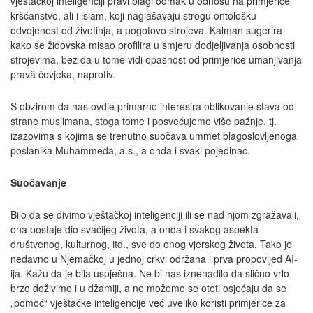
vještačkoj inteligenciji pravi blagi odmak u odnosu na primjerice
kršćanstvo, ali i islam, koji naglašavaju strogu ontološku
odvojenost od životinja, a pogotovo strojeva. Kalman sugerira
kako se židovska misao profilira u smjeru dodjeljivanja osobnosti
strojevima, bez da u tome vidi opasnost od primjerice umanjivanja
pravâ čovjeka, naprotiv.
S obzirom da nas ovdje primarno interesira oblikovanje stava od
strane muslimana, stoga tome i posvećujemo više pažnje, tj.
izazovima s kojima se trenutno suočava ummet blagoslovljenoga
poslanika Muhammeda, a.s., a onda i svaki pojedinac.
Suočavanje
Bilo da se divimo vještačkoj inteligenciji ili se nad njom zgražavali,
ona postaje dio svačijeg života, a onda i svakog aspekta
društvenog, kulturnog, itd., sve do onog vjerskog života. Tako je
nedavno u Njemačkoj u jednoj crkvi održana i prva propovijed AI-
ija. Kažu da je bila uspješna. Ne bi nas iznenadilo da slično vrlo
brzo doživimo i u džamiji, a ne možemo se oteti osjećaju da se
„pomoć“ vještačke inteligencije već uveliko koristi primjerice za