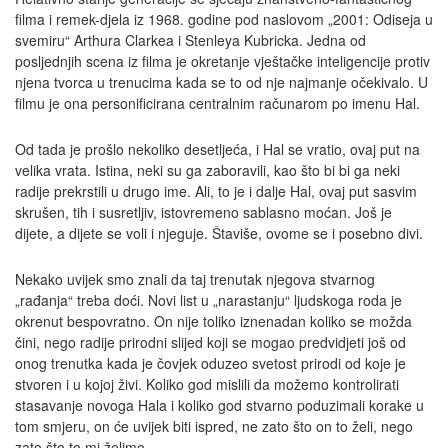
filma i remek-djela iz 1968. godine pod naslovom „2001: Odiseja u
svemiru“ Arthura Clarkea i Stenleya Kubricka. Jedna od
posljednjih scena iz filma je okretanje vještačke inteligencije protiv
njena tvorca u trenucima kada se to od nje najmanje očekivalo. U
filmu je ona personificirana centralnim računarom po imenu Hal.
Od tada je prošlo nekoliko desetljeća, i Hal se vratio, ovaj put na
velika vrata. Istina, neki su ga zaboravili, kao što bi bi ga neki
radije prekrstili u drugo ime. Ali, to je i dalje Hal, ovaj put sasvim
skrušen, tih i susretljiv, istovremeno sablasno moćan. Još je
dijete, a dijete se voli i njeguje. Štaviše, ovome se i posebno divi.
Nekako uvijek smo znali da taj trenutak njegova stvarnog
„rađanja“ treba doći. Novi list u „narastanju“ ljudskoga roda je
okrenut bespovratno. On nije toliko iznenadan koliko se možda
čini, nego radije prirodni slijed koji se mogao predvidjeti još od
onog trenutka kada je čovjek oduzeo svetost prirodi od koje je
stvoren i u kojoj živi. Koliko god mislili da možemo kontrolirati
stasavanje novoga Hala i koliko god stvarno poduzimali korake u
tom smjeru, on će uvijek biti ispred, ne zato što on to želi, nego
zato što to mi želimo.