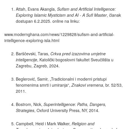
Attah, Evans Akangla,
Sufism and Artificial Intelligence:
Exploring Islamic Mysticism and AI - A Sufi Master
, članak
dostupan 6.2.2025. online na linku:
www.modernghana.com/news/1229828/sufism-and-artificial-
intelligence-exploring-isla.html
Barščevski, Taras,
Crkva pred izazovima umjetne
inteligencije
, Katolički bogoslovni fakultet Sveučilišta u
Zagrebu, Zagreb, 2024.
Beglerović, Samir, „Tradicionalni i moderni pristupi
fenomenima smrti i umiranja“,
Znakovi vremena
, br. 52/53,
2011.
Bostrom, Nick,
Superintelligence: Paths, Dangers,
Strategies
, Oxford University Press, NY, 2014.
Campbell, Heid i Mark Walker,
Religion and