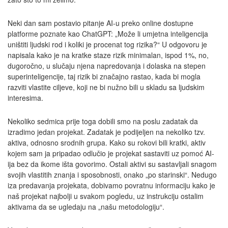
Neki dan sam postavio pitanje AI-u preko online dostupne
platforme poznate kao ChatGPT: „Može li umjetna inteligencija
uništiti ljudski rod i koliki je procenat tog rizika?“ U odgovoru je
napisala kako je na kratke staze rizik minimalan, ispod 1%, no,
dugoročno, u slučaju njena napredovanja i dolaska na stepen
superinteligencije, taj rizik bi značajno rastao, kada bi mogla
razviti vlastite ciljeve, koji ne bi nužno bili u skladu sa ljudskim
interesima.
Nekoliko sedmica prije toga dobili smo na poslu zadatak da
izradimo jedan projekat. Zadatak je podijeljen na nekoliko tzv.
aktiva, odnosno srodnih grupa. Kako su rokovi bili kratki, aktiv
kojem sam ja pripadao odlučio je projekat sastaviti uz pomoć AI-
ija bez da ikome išta govorimo. Ostali aktivi su sastavljali snagom
svojih vlastitih znanja i sposobnosti, onako „po starinski“. Nedugo
iza predavanja projekata, dobivamo povratnu informaciju kako je
naš projekat najbolji u svakom pogledu, uz instrukciju ostalim
aktivama da se ugledaju na „našu metodologiju“.