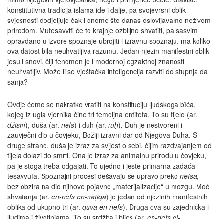
konstitutivna tradicija islama ide i dalje, pa svojevrsni oblik
svjesnosti dodjeljuje čak i onome što danas oslovljavamo neživom
prirodom. Mutesavvifi će to krajnje ozbiljno shvatiti, pa sasvim
opravdano u izvore spoznaje ubrojiti i izravnu spoznaju, ma koliko
ova datost bila neuhvatljiva razumu. Jedan njezin manifestni oblik
jesu i snovi, čiji fenomen je i modernoj egzaktnoj znanosti
neuhvatljiv. Može li se vještačka inteligencija razviti do stupnja da
sanja?
Ovdje ćemo se nakratko vratiti na konstituciju ljudskoga bîća,
kojeg iz ugla vjernika čine tri temeljna entiteta. To su tijelo (ar.
džism
), duša (ar.
nefs
) i duh (ar.
rūḥ
). Duh je nestvoreni i
zauvječni dio u čovjeku, Božiji izravni dar od Njegova Duha. S
druge strane, duša je izraz za svijest o sebi, čijim razdvajanjem od
tijela dolazi do smrti. Ona je izraz za animalnu prirodu u čovjeku,
pa je stoga treba odgajati. To ujedno i jeste primarna zadaća
tesavvufa. Spoznajni procesi dešavaju se upravo preko
nefsa
,
bez obzira na dio njihove pojavne „materijalizacije“ u mozgu. Moć
shvatanja (ar.
en-nefs en-nāṭiqa
) je jedan od njezinih manifestnih
oblika od ukupno tri (ar.
quvā en-nefs
). Druga dva su zajednička i
ljudima i životinjama. To su srdžba i bijes (ar.
en-nefs el-