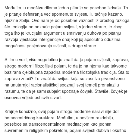
Međutim, u mnoštvu dilema jedno pitanje se posebno izdvaja. To
je pitanje definiranja već spomenute svijesti, ili, tačnije kazano,
njezine zbîlje. Ovo nam je od posebne važnosti iz prostog razloga
što teologija ne poznaje pojam svijesti, s jedne strane, te zbog
toga što je krucijalni argument u smirivanju duhova po pitanju
razvoja vještačke inteligencije onaj koji joj apsolutno oduzima
mogućnost posjedovanja svijesti, s druge strane.
S tim u vezi, više nego bitno je znati da je pojam svijesti, zapravo,
strogo moderni filozofijski pojam, te da je na njemu kao takvome
bazirana cjelokupna zapadna moderna filozofijska tradicija. Šta to
zapravo znači? To znači da svijest koja se zasniva prvenstveno
na unutarnjoj racionalističkoj spoznaji svoj temelj pronalazi u
razumu, te da je sami subjekt spoznaje čovjek. Štaviše, čovjek je
osnovna vrijednost svih stvari.
Krajnje koncizno, ovaj pojam strogo moderne naravi nije doli
homocentričnog karaktera. Međutim, u novijem razdoblju,
posebice sa transcendentalnom meditacijom kao jednim
suvremenim religijskim pokretom, pojam svijesti dobiva i okultno