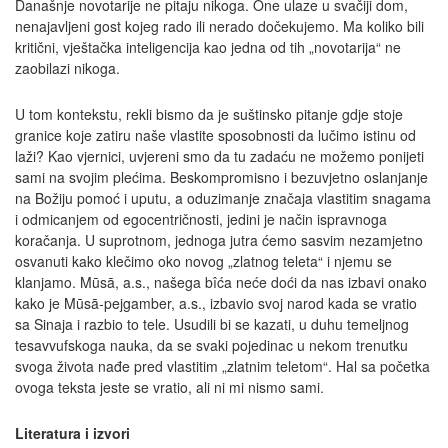
Današnje novotarije ne pitaju nikoga. One ulaze u svačiji dom,
nenajavljeni gost kojeg rado ili nerado dočekujemo. Ma koliko bili
kritični, vještačka inteligencija kao jedna od tih „novotarija“ ne
zaobilazi nikoga.
U tom kontekstu, rekli bismo da je suštinsko pitanje gdje stoje
granice koje zatiru naše vlastite sposobnosti da lučimo istinu od
laži? Kao vjernici, uvjereni smo da tu zadaću ne možemo ponijeti
sami na svojim plećima. Beskompromisno i bezuvjetno oslanjanje
na Božiju pomoć i uputu, a oduzimanje značaja vlastitim snagama
i odmicanjem od egocentričnosti, jedini je način ispravnoga
koračanja. U suprotnom, jednoga jutra ćemo sasvim nezamjetno
osvanuti kako klečimo oko novog „zlatnog teleta“ i njemu se
klanjamo. Mūsā, a.s., našega bîća neće doći da nas izbavi onako
kako je Mūsā-pejgamber, a.s., izbavio svoj narod kada se vratio
sa Sinaja i razbio to tele. Usudili bi se kazati, u duhu temeljnog
tesavvufskoga nauka, da se svaki pojedinac u nekom trenutku
svoga života nađe pred vlastitim „zlatnim teletom“. Hal sa početka
ovoga teksta jeste se vratio, ali ni mi nismo sami.
Literatura i izvori