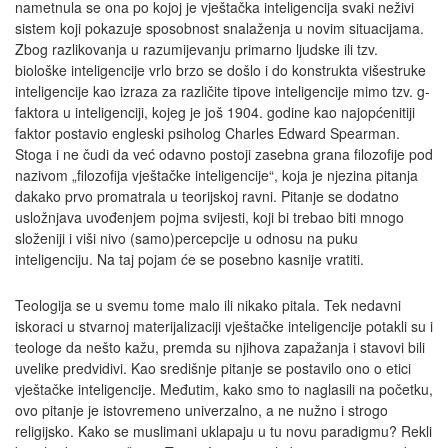
nametnula se ona po kojoj je vještačka inteligencija svaki neživi
sistem koji pokazuje sposobnost snalaženja u novim situacijama.
Zbog razlikovanja u razumijevanju primarno ljudske ili tzv.
biološke inteligencije vrlo brzo se došlo i do konstrukta višestruke
inteligencije kao izraza za različite tipove inteligencije mimo tzv. g-
faktora u inteligenciji, kojeg je još 1904. godine kao najopćenitiji
faktor postavio engleski psiholog Charles Edward Spearman.
Stoga i ne čudi da već odavno postoji zasebna grana filozofije pod
nazivom „filozofija vještačke inteligencije“, koja je njezina pitanja
dakako prvo promatrala u teorijskoj ravni. Pitanje se dodatno
usložnjava uvođenjem pojma svijesti, koji bi trebao biti mnogo
složeniji i viši nivo (samo)percepcije u odnosu na puku
inteligenciju. Na taj pojam će se posebno kasnije vratiti.
Teologija se u svemu tome malo ili nikako pitala. Tek nedavni
iskoraci u stvarnoj materijalizaciji vještačke inteligencije potakli su i
teologe da nešto kažu, premda su njihova zapažanja i stavovi bili
uvelike predvidivi. Kao središnje pitanje se postavilo ono o etici
vještačke inteligencije. Međutim, kako smo to naglasili na početku,
ovo pitanje je istovremeno univerzalno, a ne nužno i strogo
religijsko. Kako se muslimani uklapaju u tu novu paradigmu? Rekli