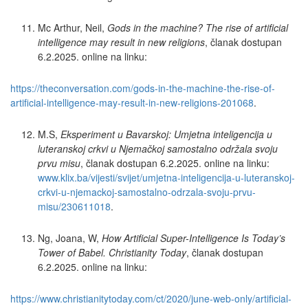
Mc Arthur, Neil,
Gods in the machine? The rise of artificial
intelligence may result in new religions
, članak dostupan
6.2.2025. online na linku:
https://theconversation.com/gods-in-the-machine-the-rise-of-
artificial-intelligence-may-result-in-new-religions-201068
.
M.S,
Eksperiment u Bavarskoj: Umjetna inteligencija u
luteranskoj crkvi u Njemačkoj samostalno održala svoju
prvu misu
, članak dostupan 6.2.2025. online na linku:
www.klix.ba/vijesti/svijet/umjetna-inteligencija-u-luteranskoj-
crkvi-u-njemackoj-samostalno-odrzala-svoju-prvu-
misu/230611018
.
Ng, Joana, W,
How Artificial Super-Intelligence Is Today’s
Tower of Babel. Christianity Today
, članak dostupan
6.2.2025. online na linku:
https://www.christianitytoday.com/ct/2020/june-web-only/artificial-