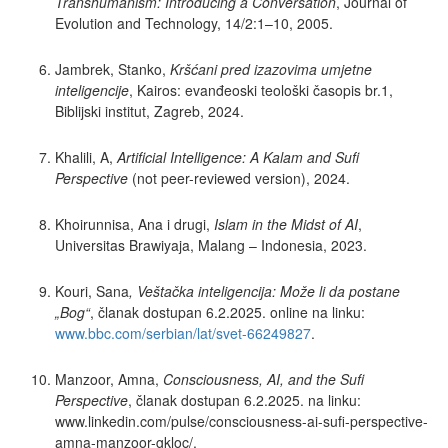
Transhumanism: Introducing a Conversation
, Journal of
Evolution and Technology, 14/2:1–10, 2005.
Jambrek, Stanko,
Kršćani pred izazovima umjetne
inteligencije
, Kairos: evanđeoski teološki časopis br.1,
Biblijski institut, Zagreb, 2024.
Khalili, A,
Artificial Intelligence: A Kalam and Sufi
Perspective
(not peer-reviewed version), 2024.
Khoirunnisa, Ana i drugi,
Islam in the Midst of AI
,
Universitas Brawiyaja, Malang – Indonesia, 2023.
Kouri, Sana
, Veštačka inteligencija: Može li da postane
„Bog“
, članak dostupan 6.2.2025. online na linku:
www.bbc.com/serbian/lat/svet-66249827
.
Manzoor, Amna,
Consciousness, AI, and the Sufi
Perspective
, članak dostupan 6.2.2025. na linku:
www.linkedin.com/pulse/consciousness-ai-sufi-perspective-
amna-manzoor-gkloc/.