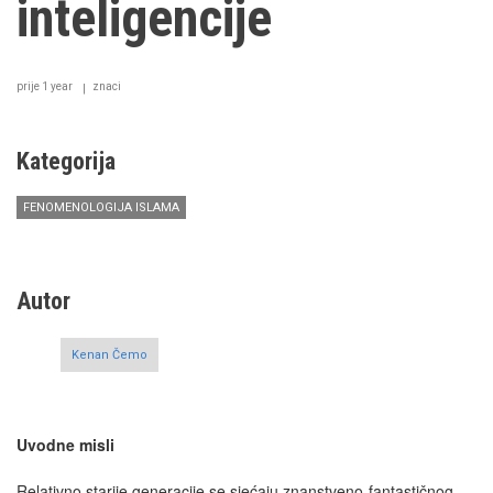
inteligencije
prije 1 year
znaci
Kategorija
FENOMENOLOGIJA ISLAMA
Autor
Kenan Čemo
Uvodne misli
Relativno starije generacije se sjećaju znanstveno-fantastičnog