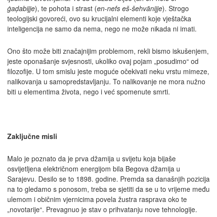
ġaḍabijje
), te pohota i strast (
en-nefs eš-šehvānijje
). Strogo
teologijski govoreći, ovo su krucijalni elementi koje vještačka
inteligencija ne samo da nema, nego ne može nikada ni imati.
Ono što može biti značajnijim problemom, rekli bismo iskušenjem,
jeste oponašanje svjesnosti, ukoliko ovaj pojam „posudimo“ od
filozofije. U tom smislu jeste moguće očekivati neku vrstu mimeze,
nalikovanja u samopredstavljanju. To nalikovanje ne mora nužno
biti u elementima života, nego i već spomenute smrti.
Zaključne misli
Malo je poznato da je prva džamija u svijetu koja bijaše
osvijetljena električnom energijom bila Begova džamija u
Sarajevu. Desilo se to 1898. godine. Premda sa današnjih pozicija
na to gledamo s ponosom, treba se sjetiti da se u to vrijeme među
ulemom i običnim vjernicima povela žustra rasprava oko te
„novotarije“. Prevagnuo je stav o prihvatanju nove tehnologije.