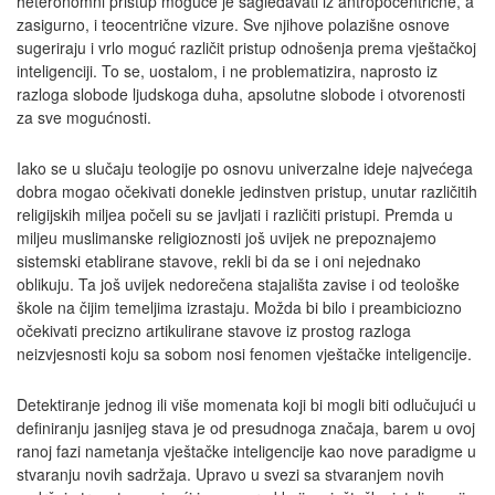
heteronomni pristup moguće je sagledavati iz antropocentrične, a
zasigurno, i teocentrične vizure. Sve njihove polazišne osnove
sugeriraju i vrlo moguć različit pristup odnošenja prema vještačkoj
inteligenciji. To se, uostalom, i ne problematizira, naprosto iz
razloga slobode ljudskoga duha, apsolutne slobode i otvorenosti
za sve mogućnosti.
Iako se u slučaju teologije po osnovu univerzalne ideje najvećega
dobra mogao očekivati donekle jedinstven pristup, unutar različitih
religijskih miljea počeli su se javljati i različiti pristupi. Premda u
miljeu muslimanske religioznosti još uvijek ne prepoznajemo
sistemski etablirane stavove, rekli bi da se i oni nejednako
oblikuju. Ta još uvijek nedorečena stajališta zavise i od teološke
škole na čijim temeljima izrastaju. Možda bi bilo i preambiciozno
očekivati precizno artikulirane stavove iz prostog razloga
neizvjesnosti koju sa sobom nosi fenomen vještačke inteligencije.
Detektiranje jednog ili više momenata koji bi mogli biti odlučujući u
definiranju jasnijeg stava je od presudnoga značaja, barem u ovoj
ranoj fazi nametanja vještačke inteligencije kao nove paradigme u
stvaranju novih sadržaja. Upravo u svezi sa stvaranjem novih