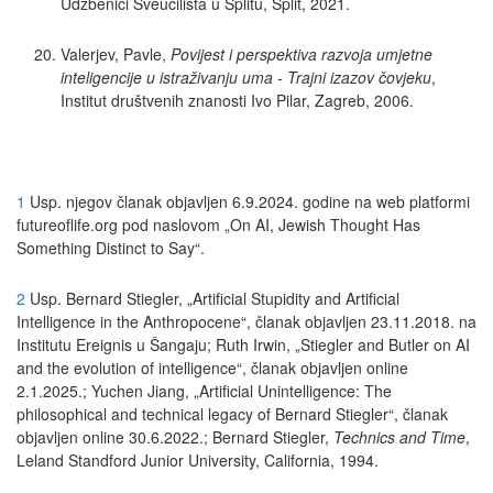
Udžbenici Sveučilišta u Splitu, Split, 2021.
Valerjev, Pavle,
Povijest i perspektiva razvoja umjetne
inteligencije u istraživanju uma
- Trajni izazov čovjeku
,
Institut društvenih znanosti Ivo Pilar, Zagreb, 2006.
1
Usp. njegov članak objavljen 6.9.2024. godine na web platformi
futureoflife.org pod naslovom „On AI, Jewish Thought Has
Something Distinct to Say“.
2
Usp. Bernard Stiegler, „Artificial Stupidity and Artificial
Intelligence in the Anthropocene“, članak objavljen 23.11.2018. na
Institutu Ereignis u Šangaju; Ruth Irwin, „Stiegler and Butler on AI
and the evolution of intelligence“, članak objavljen online
2.1.2025.; Yuchen Jiang, „Artificial Unintelligence: The
philosophical and technical legacy of Bernard Stiegler“, članak
objavljen online 30.6.2022.; Bernard Stiegler,
Technics and Time
,
Leland Standford Junior University, California, 1994.