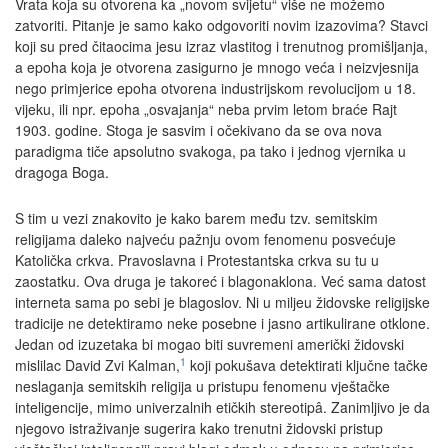
Vrata koja su otvorena ka „novom svijetu“ više ne možemo
zatvoriti. Pitanje je samo kako odgovoriti novim izazovima? Stavci
koji su pred čitaocima jesu izraz vlastitog i trenutnog promišljanja,
a epoha koja je otvorena zasigurno je mnogo veća i neizvjesnija
nego primjerice epoha otvorena industrijskom revolucijom u 18.
vijeku, ili npr. epoha „osvajanja“ neba prvim letom braće Rajt
1903. godine. Stoga je sasvim i očekivano da se ova nova
paradigma tiče apsolutno svakoga, pa tako i jednog vjernika u
dragoga Boga.
S tim u vezi znakovito je kako barem među tzv. semitskim
religijama daleko najveću pažnju ovom fenomenu posvećuje
Katolička crkva. Pravoslavna i Protestantska crkva su tu u
zaostatku. Ova druga je takoreć i blagonaklona. Već sama datost
interneta sama po sebi je blagoslov. Ni u miljeu židovske religijske
tradicije ne detektiramo neke posebne i jasno artikulirane otklone.
Jedan od izuzetaka bi mogao biti suvremeni američki židovski
1
mislilac David Zvi Kalman,
koji pokušava detektirati ključne tačke
neslaganja semitskih religija u pristupu fenomenu vještačke
inteligencije, mimo univerzalnih etičkih stereotipâ. Zanimljivo je da
njegovo istraživanje sugerira kako trenutni židovski pristup