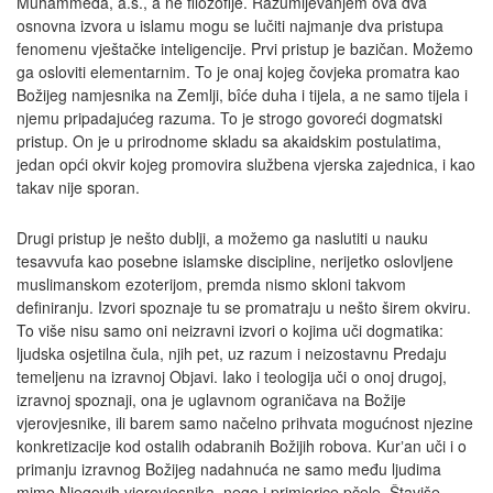
Muhammeda, a.s., a ne filozofije. Razumijevanjem ova dva
osnovna izvora u islamu mogu se lučiti najmanje dva pristupa
fenomenu vještačke inteligencije. Prvi pristup je bazičan. Možemo
ga osloviti elementarnim. To je onaj kojeg čovjeka promatra kao
Božijeg namjesnika na Zemlji, bîće duha i tijela, a ne samo tijela i
njemu pripadajućeg razuma. To je strogo govoreći dogmatski
pristup. On je u prirodnome skladu sa akaidskim postulatima,
jedan opći okvir kojeg promovira službena vjerska zajednica, i kao
takav nije sporan.
Drugi pristup je nešto dublji, a možemo ga naslutiti u nauku
tesavvufa kao posebne islamske discipline, nerijetko oslovljene
muslimanskom ezoterijom, premda nismo skloni takvom
definiranju. Izvori spoznaje tu se promatraju u nešto širem okviru.
To više nisu samo oni neizravni izvori o kojima uči dogmatika:
ljudska osjetilna čula, njih pet, uz razum i neizostavnu Predaju
temeljenu na izravnoj Objavi. Iako i teologija uči o onoj drugoj,
izravnoj spoznaji, ona je uglavnom ograničava na Božije
vjerovjesnike, ili barem samo načelno prihvata mogućnost njezine
konkretizacije kod ostalih odabranih Božijih robova. Kurʼan uči i o
primanju izravnog Božijeg nadahnuća ne samo među ljudima
mimo Njegovih vjerovjesnika, nego i primjerice pčele. Štaviše,