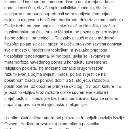
značenje. Dominantno homocentričnom usmjerenju sada se
dodaju i mistična, štaviše spiritualistička značenja, što je
zasigurno u potpunoj suprotnosti sa razumijevanjem pojma
svijesti o njegovom bazičnom modernom dekartovskom značenju.
Ovdje treba ponovo naglasiti kako klasična filozofija, naročito
muslimanska, pa čak i ona kršćanska, ne poznaje pojam svijesti,
što se odnosi i na teologiju. Tek zahvaljujući uticaju moderne
filozofije pojam svijesti i njezin praktički proizvod savjesti dobivaju
svoje mjesto u modernim teološkim, a svakako prije toga i
filozofskim tendencijama. Mimo toga, javlja se i svojevrsna
metamorfoza navedenog pojma u kontekstu suvremenih
religijskih pokreta, što možemo označiti drugom fazom
razumijevanja pojma svijesti. Inače, pojam svijesti će na
posebnom značaju ponovo dobiti u 21. stoljeću, razdoblju
postmoderne, uz dodatne primjese okultog i tzv. post-kulture. To
je osobito vidljivo kroz različite oblike suvremene kulture i
umjetnosti, ali i ideologije tzv. transhumanizma, koja se snažno
napaja upravo sa vrela vještačke inteligencije.
U datim okolnostima muslimani polaze sa temeljnih pozicija Božije
Objave i Hadisa (pravorijeka) plemenitoga poslanika