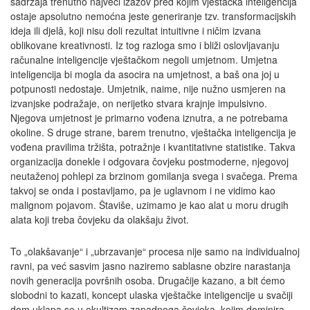
sadržaja trenutno najveći izazov pred kojim vještačka inteligencija
ostaje apsolutno nemoćna jeste generiranje tzv. transformacijskih
ideja ili djelâ, koji nisu doli rezultat intuitivne i ničim izvana
oblikovane kreativnosti. Iz tog razloga smo i bliži oslovljavanju
računalne inteligencije vještačkom negoli umjetnom. Umjetna
inteligencija bi mogla da asocira na umjetnost, a baš ona joj u
potpunosti nedostaje. Umjetnik, naime, nije nužno usmjeren na
izvanjske podražaje, on nerijetko stvara krajnje impulsivno.
Njegova umjetnost je primarno vođena iznutra, a ne potrebama
okoline. S druge strane, barem trenutno, vještačka inteligencija je
vođena pravilima tržišta, potražnje i kvantitativne statistike. Takva
organizacija donekle i odgovara čovjeku postmoderne, njegovoj
neutaženoj pohlepi za brzinom gomilanja svega i svačega. Prema
takvoj se onda i postavljamo, pa je uglavnom i ne vidimo kao
malignom pojavom. Štaviše, uzimamo je kao alat u moru drugih
alata koji treba čovjeku da olakšaju život.
To „olakšavanje“ i „ubrzavanje“ procesa nije samo na individualnoj
ravni, pa već sasvim jasno naziremo sablasne obzire narastanja
novih generacija površnih osoba. Drugačije kazano, a bit ćemo
slobodni to kazati, koncept ulaska vještačke inteligencije u svačiji
dom uklapa se u okultizam zapadnoga čovjeka, kojim dominira