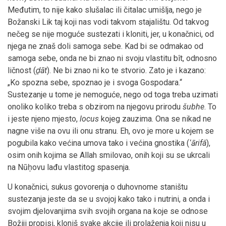
Međutim, to nije kako slušalac ili čitalac umišlja, nego je
Božanski Lik taj koji nas vodi takvom stajalištu. Od takvog
nečeg se nije moguće sustezati i kloniti, jer, u konačnici, od
njega ne znaš doli samoga sebe. Kad bi se odmakao od
samoga sebe, onda ne bi znao ni svoju vlastitu bît, odnosno
ličnost (
ḏāt
). Ne bi znao ni ko te stvorio. Zato je i kazano:
„Ko spozna sebe, spoznao je i svoga Gospodara.“
Sustezanje u tome je nemoguće, nego od toga treba uzimati
onoliko koliko treba s obzirom na njegovu prirodu
šubhe
. To
i jeste njeno mjesto,
locus
kojeg zauzima. Ona se nikad ne
nagne više na ovu ili onu stranu. Eh, ovo je more u kojem se
pogubila kako većina umova tako i većina gnostika (
ʻārifâ
),
osim onih kojima se Allah smilovao, onih koji su se ukrcali
na Nūḥovu lađu vlastitog spasenja.
U konačnici, sukus govorenja o duhovnome staništu
sustezanja jeste da se u svojoj kako tako i nutrini, a onda i
svojim djelovanjima svih svojih organa na koje se odnose
Božiji propisi, kloniš svake akcije ili prolaženja koji nisu u