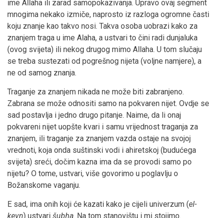
ime Allaha ili zarad samopokazivanja. Upravo ovaj segment
mnogima nekako izmiče, naprosto iz razloga ogromne časti
koju znanje kao takvo nosi. Takva osoba uobrazi kako za
znanjem traga u ime Alaha, a ustvari to čini radi dunjaluka
(ovog svijeta) ili nekog drugog mimo Allaha. U tom slučaju
se treba sustezati od pogrešnog nijeta (voljne namjere), a
ne od samog znanja.
Traganje za znanjem nikada ne može biti zabranjeno.
Zabrana se može odnositi samo na pokvaren nijet. Ovdje se
sad postavlja i jedno drugo pitanje. Naime, da li onaj
pokvareni nijet uopšte kvari i samu vrijednost traganja za
znanjem, ili traganje za znanjem vazda ostaje na svojoj
vrednoti, koja onda suštinski vodi i ahiretskoj (budućega
svijeta) sreći, dočim kazna ima da se provodi samo po
nijetu? O tome, ustvari, više govorimo u poglavlju o
Božanskome vaganju.
E sad, ima onih koji će kazati kako je cijeli univerzum (
el-
kevn
) ustvari
šubha
. Na tom stanovištu i mi stojimo.