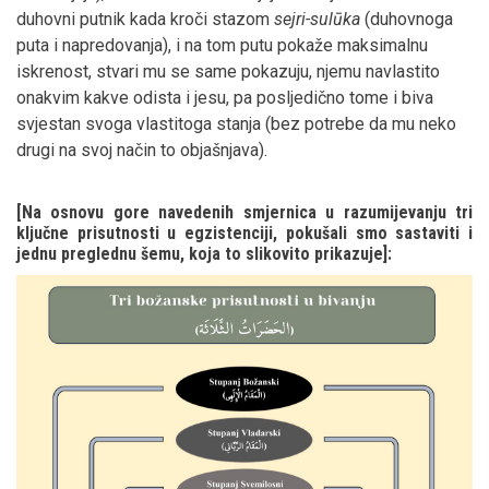
duhovni putnik kada kroči stazom
sejri-sulūka
(duhovnoga
puta i napredovanja), i na tom putu pokaže maksimalnu
iskrenost, stvari mu se same pokazuju, njemu navlastito
onakvim kakve odista i jesu, pa posljedično tome i biva
svjestan svoga vlastitoga stanja (bez potrebe da mu neko
drugi na svoj način to objašnjava).
[Na osnovu gore navedenih smjernica u razumijevanju tri
ključne prisutnosti u egzistenciji, pokušali smo sastaviti i
jednu preglednu šemu, koja to slikovito prikazuje]: