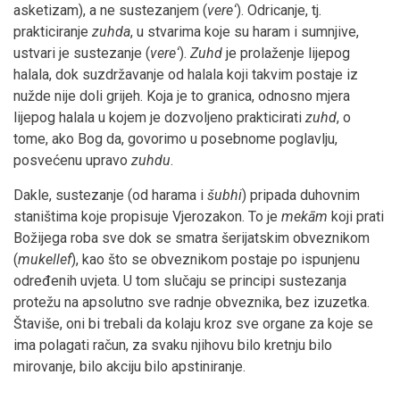
asketizam), a ne sustezanjem (
vereʻ
). Odricanje, tj.
prakticiranje
zuhda
, u stvarima koje su haram i sumnjive,
ustvari je sustezanje (
vereʻ
).
Zuhd
je prolaženje lijepog
halala, dok suzdržavanje od halala koji takvim postaje iz
nužde nije doli grijeh. Koja je to granica, odnosno mjera
lijepog halala u kojem je dozvoljeno prakticirati
zuhd
, o
tome, ako Bog da, govorimo u posebnome poglavlju,
posvećenu upravo
zuhdu
.
Dakle, sustezanje (od harama i
šubhi
) pripada duhovnim
staništima koje propisuje Vjerozakon. To je
mekām
koji prati
Božijega roba sve dok se smatra šerijatskim obveznikom
(
mukellef
), kao što se obveznikom postaje po ispunjenu
određenih uvjeta. U tom slučaju se principi sustezanja
protežu na apsolutno sve radnje obveznika, bez izuzetka.
Štaviše, oni bi trebali da kolaju kroz sve organe za koje se
ima polagati račun, za svaku njihovu bilo kretnju bilo
mirovanje, bilo akciju bilo apstiniranje.