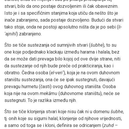
stvari, bilo da ono postaje dozvoljenim ili čak obaveznim.
Isto je i sa specifičnim stanjima koja utiču da nešto što je
inače zabranjeno, sada postaje dozvoljeno. Budući da stvari
tako stoje, onda ne postoji apsolutno ništa da je po sebi (
li-
ʻajnihī
) zabranjeno.
Što se tiče sustezanja od sumnjivih stvari (
šubhe
), to su
one koje podjednako klackaju između harama i halala, bez
da se može dati prevaga bilo kojoj od ove dvije strane, niti
da sustezanje od njih bude preče od prakticiranja, kao i
obratno. Čedna osoba (
el-veriʻ
), koja je na ovom duhovnom
staništu sustezanja, ona će se ipak sustegnuti, davajući
prevagu hurmetu (časti) ovog duhovnog staništa. Osoba
koja nije na ovom
mekāmu
(duhovnome staništu), neće se
sustegnuti. To je razlika između njih.
Što se tiče klonjenja stvari koje nisu čak ni u domenu
šubhe
,
tj. onih koje su sigurni halal, klonjenje od njihove vrijednosti,
a samo od toga se i kloni, definira se odricanjem (
zuhd
–