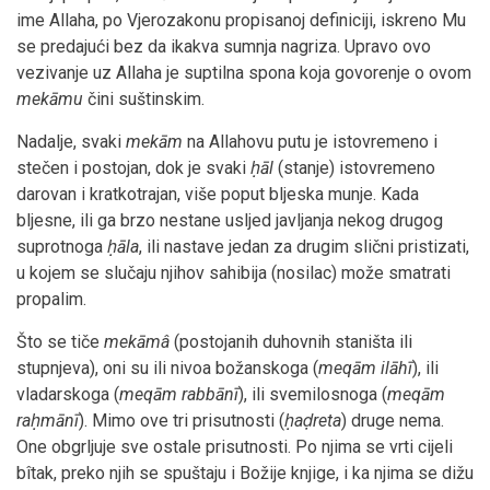
ime Allaha, po Vjerozakonu propisanoj definiciji, iskreno Mu
se predajući bez da ikakva sumnja nagriza. Upravo ovo
vezivanje uz Allaha je suptilna spona koja govorenje o ovom
mekāmu
čini suštinskim.
Nadalje, svaki
mekām
na Allahovu putu je istovremeno i
stečen i postojan, dok je svaki
ḥāl
(stanje) istovremeno
darovan i kratkotrajan, više poput bljeska munje. Kada
bljesne, ili ga brzo nestane usljed javljanja nekog drugog
suprotnoga
ḥāla
, ili nastave jedan za drugim slični pristizati,
u kojem se slučaju njihov sahibija (nosilac) može smatrati
propalim.
Što se tiče
mekāmâ
(postojanih duhovnih staništa ili
stupnjeva), oni su ili nivoa božanskoga (
meqām ilāhī
), ili
vladarskoga (
meqām rabbānī
), ili svemilosnoga (
meqām
raḥmānī
). Mimo ove tri prisutnosti (
ḥaḍreta
) druge nema.
One obgrljuje sve ostale prisutnosti. Po njima se vrti cijeli
bîtak, preko njih se spuštaju i Božije knjige, i ka njima se dižu