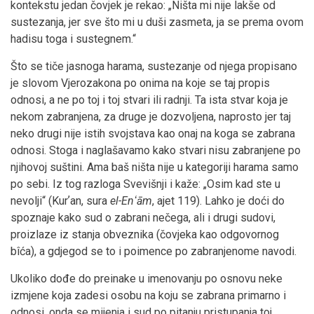
kontekstu jedan čovjek je rekao: „Ništa mi nije lakše od
sustezanja, jer sve što mi u duši zasmeta, ja se prema ovom
hadisu toga i sustegnem.“
Što se tiče jasnoga harama, sustezanje od njega propisano
je slovom Vjerozakona po onima na koje se taj propis
odnosi, a ne po toj i toj stvari ili radnji. Ta ista stvar koja je
nekom zabranjena, za druge je dozvoljena, naprosto jer taj
neko drugi nije istih svojstava kao onaj na koga se zabrana
odnosi. Stoga i naglašavamo kako stvari nisu zabranjene po
njihovoj suštini. Ama baš ništa nije u kategoriji harama samo
po sebi. Iz tog razloga Svevišnji i kaže: „Osim kad ste u
nevolji“ (Kurʼan, sura
el-Enʻām
, ajet 119). Lahko je doći do
spoznaje kako sud o zabrani nečega, ali i drugi sudovi,
proizlaze iz stanja obveznika (čovjeka kao odgovornog
bîća), a gdjegod se to i poimence po zabranjenome navodi.
Ukoliko dođe do preinake u imenovanju po osnovu neke
izmjene koja zadesi osobu na koju se zabrana primarno i
odnosi, onda se mijenja i sud po pitanju pristupanja toj