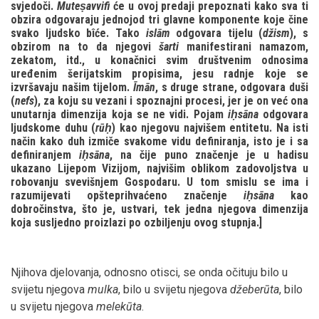
svjedoči.
Muteṣavvifi
će u ovoj predaji prepoznati kako sva ti
obzira odgovaraju jednojod tri glavne komponente koje čine
svako ljudsko bîće. Tako
islām
odgovara tijelu (
džism
), s
obzirom na to da njegovi
šarti
manifestirani namazom,
zekatom, itd., u konačnici svim društvenim odnosima
uređenim šerijatskim propisima, jesu radnje koje se
izvršavaju našim tijelom.
Īmān
, s druge strane, odgovara duši
(
nefs
), za koju su vezani i spoznajni procesi, jer je on već ona
unutarnja dimenzija koja se ne vidi. Pojam
iḥsāna
odgovara
ljudskome duhu (
rūḥ
) kao njegovu najvišem entitetu. Na isti
način kako duh izmiče svakome vidu definiranja, isto je i sa
definiranjem
iḥsāna
, na čije puno značenje je u hadisu
ukazano Lijepom Vizijom, najvišim oblikom zadovoljstva u
robovanju svevišnjem Gospodaru. U tom smislu se ima i
razumijevati opšteprihvaćeno značenje
iḥsāna
kao
dobročinstva, što je, ustvari, tek jedna njegova dimenzija
koja susljedno proizlazi po ozbiljenju ovog stupnja.]
Njihova djelovanja, odnosno otisci, se onda očituju bilo u
svijetu njegova
mulka
, bilo u svijetu njegova
džeberūta
, bilo
u svijetu njegova
melekūta
.