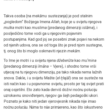
Takva osoba (na
mekāmu
sustezanja) je pod stalnim
„pogledom“ Božijega Imena
Allah
, koje je u svijetu njegova
mulka
motri kao
muslima
(predanog dimenziji
islāma
), i
posljedično tome vodi ga u njegovim pojavnim
postupanjima. Kad god joj se posebni znak pojavi na nekom
od njenih udova, ona se od toga što je pred njom sustegne,
tj. onog što bi moglo oskrnaviti njezin
mekām
.
To Ime je motri i u svijetu njena
džeberūta
kao
muʼmina
(predanog dimenziji
īmāna
– Vjere), i shodno tome vrši
utjecaj na tu njegovu dimenziju, pa tako nikada nema lažnih
snova. Dakle, i u svijetu Mašte (
el-Ḫajāl
) ona se susteže na
isti način kao i u pojavnome svijetu, prosto jer taj svijet prati
onaj osjetilni. Eto zato kada derviš doživi noćnu poluciju
uzrokavnu snoviđenjem, njegov ga šejh pedagoški ukori.
Poznato je kako niti jedan vjerovjesnik nikada nije imao
noćnu poluciju. Njima to nije primjereno, kao što iskustveno