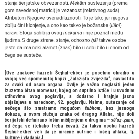
stanja šerijatske obvezanosti.
Mekām
sustezanja (prema
gore navedenoj matrici) je vezanost (relativnog suda)
Atributom Njegove svenadilaznosti. To je tako jer njegovu
zbîlju čini klonjenje, a ono kao takvo je božanske (
ilāhī
)
naravi. Stoga sahibija ovog
mekāma
i nije poznat među
ljudima. S druge strane, stanje, odnosno
ḥāl
takve osobe
jeste da ima neki alamet (znak) bilo u sebi bilo u onom od
čega se susteže.
[Ove znakove hazreti Šejhul-ekber je posebno obradio u
svojoj već spomenutoj knjizi „Zalazišta zvijezda“, navlastito
za svaki od osam organa. Ovdje je važno naglasiti jedan
izuzetno bitan momenat, kojeg on suptilno ističe i u uvodnim
stihovima ovog poglavlja, a dodatno i krajnje jasno
objašnjava u narednom, 92. poglavlju. Naime, sutezanje od
nečega što smatramo mogućom
šubhom
, bez jasnoga
dokaza, u ovom slučaju znaka od dragog Allaha, nije doli
šerijatski definirano lošim mišljenjem o drugima –
sūʼuẓ-ẓann
,
od čega se itekako treba čuvati. Za takvu osobu hazreti
Šejhul-ekber veli da je mračne nutrine i lošeg ahlaka, tj.
kulture i vladanja.]