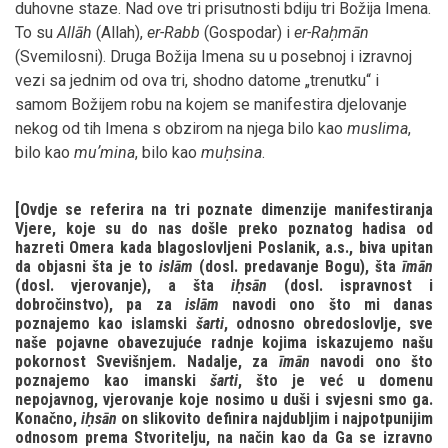
duhovne staze. Nad ove tri prisutnosti bdiju tri Božija Imena.
To su
Allāh
(Allah),
er-Rabb
(Gospodar) i
er-Raḥmān
(Svemilosni). Druga Božija Imena su u posebnoj i izravnoj
vezi sa jednim od ova tri, shodno datome „trenutku“ i
samom Božijem robu na kojem se manifestira djelovanje
nekog od tih Imena s obzirom na njega bilo kao
muslima
,
bilo kao
muʼmina
, bilo kao
muḥsina
.
[Ovdje se referira na tri poznate dimenzije manifestiranja
Vjere, koje su do nas došle preko poznatog hadisa od
hazreti Omera kada blagoslovljeni Poslanik, a.s., biva upitan
da objasni šta je to
islām
(dosl. predavanje Bogu), šta
īmān
(dosl. vjerovanje), a šta
iḥsān
(dosl. ispravnost i
dobročinstvo), pa za
islām
navodi ono što mi danas
poznajemo kao islamski
šarti
, odnosno obredoslovlje, sve
naše pojavne obavezujuće radnje kojima iskazujemo našu
pokornost Svevišnjem. Nadalje, za
īmān
navodi ono što
poznajemo kao imanski
šarti
, što je već u domenu
nepojavnog, vjerovanje koje nosimo u duši i svjesni smo ga.
Konačno,
iḥsān
on slikovito definira najdubljim i najpotpunijim
odnosom prema Stvoritelju, na način kao da Ga se izravno