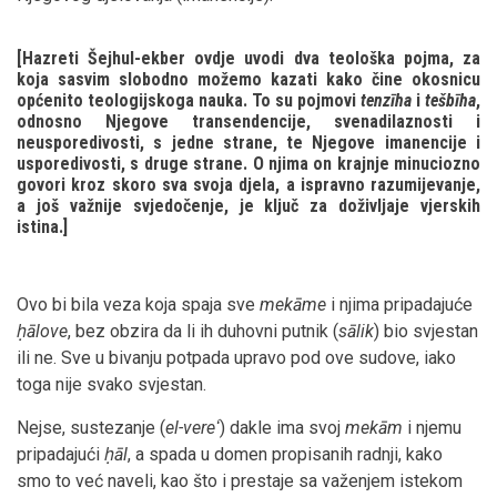
[Hazreti Šejhul-ekber ovdje uvodi dva teološka pojma, za
koja sasvim slobodno možemo kazati kako čine okosnicu
općenito teologijskoga nauka. To su pojmovi
tenzīha
i
tešbīha
,
odnosno Njegove transendencije, svenadilaznosti i
neusporedivosti, s jedne strane, te Njegove imanencije i
usporedivosti, s druge strane. O njima on krajnje minuciozno
govori kroz skoro sva svoja djela, a ispravno razumijevanje,
a još važnije svjedočenje, je ključ za doživljaje vjerskih
istina.]
Ovo bi bila veza koja spaja sve
mekāme
i njima pripadajuće
ḥālove
, bez obzira da li ih duhovni putnik (
sālik
) bio svjestan
ili ne. Sve u bivanju potpada upravo pod ove sudove, iako
toga nije svako svjestan.
Nejse, sustezanje (
el-vereʻ
) dakle ima svoj
mekām
i njemu
pripadajući
ḥāl
, a spada u domen propisanih radnji, kako
smo to već naveli, kao što i prestaje sa važenjem istekom