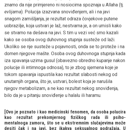
znamo da nije primjereno ni nosiocima spoznaja u Allaha (tj.
evlijama
). Polucija izazvana snoviđenjem, ali i na javi
snagom zamišljanja, je rezultat odraza čovjekove putene
uobrazilje, koja ustvari je laž, nestvarna je, a on umisli kako
se stvarno na dešava na javi. S tim u vezi već smo kazali
kako se osoba ovog duhovnog stupnja susteže od laži.
Ukoliko se nje susteže u pojavnosti, onda se to proteže i na
domen njegove mašte. Osoba ovog duhovnoga stupnja kada
iza spavanja uzima gusul (obavezno obredno kupanje nakon
polucije ili intimnoga odnosa), to je zbog sjemena koje je
tokom spavanja ispustila kao rezultat slabosti nekog od
unutarnjih organa, što je, ustvari, bolest koja je narušila
njegov metabolizam, a ne kao rezultat nekog snoviđenja,
bilo da je u pitanju snoviđenje u halalu ili haramu.
[Ovo je poznato i kao medicinski fenomen, da osoba polucira
kao rezultat prekomjernog fizičkog rada ili psiho-
mentalnoga zamora, što se u ekstremnim slučajevima može
desiti čak i na javi, bez ikakva seksualnog podražaja. U