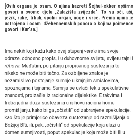
[Ovih organa je osam. O njima hazreti Šejhul-ekber opširno
govori u svome djelu „Zalazišta zvijezda“. To su oči, uši,
jezik, ruke, trbuh, spolni organ, noge i srce. Prema njima je
ustrojeno i osam džehennemskih ponora o kojima poimence
govori i Kurʼan.]
Ima nekih koji kažu kako ovaj stupanj
vereʻa
ima svoje
odraze, odnosno propis, i u duhovnome svijetu, svijetu tajni i
rūḥova
. Međutim, po pitanju propisanog sustezanja to
nikako ne može biti tačno. Za ozbiljene znalce je
nezamislivo postojanje sumnje u krajnjim smislovima,
spoznajama i tajnama. Sumnja se uvlači tek u spekulativne
znanosti, proizašle iz racionalne dijalektike. E takvima i
treba jedna doza sustezanja u njihovu racionalnome
promišljanju, kako bi ga „očistili“ od zabranjene spekulacije,
kao što je primjerice obaveza sustezanje od razmišljanja o
Božijoj Bîti, ili, pak, „očistili“ od spekulacije koja ulazi u
domen sumnjivosti, poput spekulacije koja može biti ili u