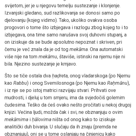
svijetom, jer je u njegovu temelju sustezanje i klonjenje.
Izvanjski gledano, sud razlikovanja se donosi samo po
djelovanju (kojeg vidimo). Tako, ukoliko ovakva osoba
progovori o tome što izbjegava i razlogu zbog kojeg to i to
izbjegava, ona time samo narušava svoj duhovni stupanj, a
on iziskuje da se bude apsolutno nepoznat i skriven, pri
čemu je već znala da je od tog
mekāma
. Ona automatski
više nije na tom
mekāmu
, štaviše, istinski na njemu nije ni
bila. Njezino sustezanje je krnjavo.
Što se tiče ostala dva
ḥaḍreta
, onog vladarskoga (po Njemu
kao
Rabbu
) i onog Svemilosnoga (po Njemu kao
Raḥmānu
),
i iz nje se po istoj matrici razvijaju stvari. Prihvati ove
mudrosti, i djeluj u tom smjeru, ima da svjedočiš golemim
čudesima. Teško da ćeš ovako nešto pročitati u nekoj drugoj
knjizi. Većina ljudi, možda čak i svi, ne obznanjuju o ovim
mekāmima
i
ḥālovima
ništa od onog kako to iziskuje
analitički duh bivanja. U slučaju da ih znaju (premda ne
obznanjuju), oni se u tome oslanjaju na činjenicu kako