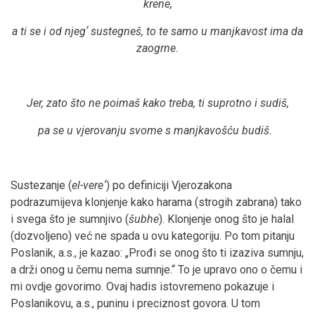
krene,
a ti se i od njegʼ sustegneš, to te samo u manjkavost ima da
zaogrne.
Jer, zato što ne poimaš kako treba, ti suprotno i sudiš,
pa se u vjerovanju svome s manjkavošću budiš.
Sustezanje (
el-vereʻ
) po definiciji Vjerozakona
podrazumijeva klonjenje kako harama (strogih zabrana) tako
i svega što je sumnjivo (
šubhe
). Klonjenje onog što je halal
(dozvoljeno) već ne spada u ovu kategoriju. Po tom pitanju
Poslanik, a.s., je kazao: „Prođi se onog što ti izaziva sumnju,
a drži onog u čemu nema sumnje.“ To je upravo ono o čemu i
mi ovdje govorimo. Ovaj hadis istovremeno pokazuje i
Poslanikovu, a.s., puninu i preciznost govora. U tom