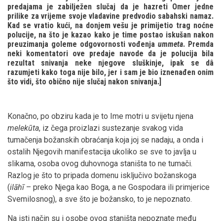
predajama je zabilježen slučaj da je hazreti Omer jedne
prilike za vrijeme svoje vladavine predvodio sabahski namaz.
Kad se vratio kući, na donjem vešu je primijetio trag noćne
polucije, na što je kazao kako je time postao iskušan nakon
preuzimanja goleme odgovornosti vođenja
ummeta
. Premda
neki komentatori ove predaje navode da je polucija bila
rezultat snivanja neke njegove sluškinje, ipak se dâ
razumjeti kako toga nije bilo, jer i sam je bio iznenađen onim
što vidi, što obično nije slučaj nakon snivanja.]
Konačno, po obziru kada je to Ime motri u svijetu njena
melekūta
, iz čega proizlazi sustezanje svakog vida
tumačenja božanskih obraćanja koja joj se nadaju, a onda i
ostalih Njegovih manifestacija ukoliko se sve to javlja u
slikama, osoba ovog duhovnoga staništa to ne tumači.
Razlog je što to pripada domenu isključivo božanskoga
(
ilāhī
– preko Njega kao Boga, a ne Gospodara ili primjerice
Svemilosnog), a sve što je božansko, to je nepoznato.
Na isti način su i osobe ovog staništa nepoznate među