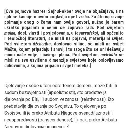
[Ove pojmove hazreti Šejhul-ekber ovdje ne objašnjava, a na
njih se kasnije u ovom poglavlju opet vraća. Za što ispravnije
poimanje onog o čemu nam ovdje govori, nužno je barem
ukratko pojasniti o čemu se zapravo radi. Pod svijetom
mulka
, dosl. vlasti i posjedovanja, u
teṣavvufskoj
, ali općenito
i teološkoj literaturi, se misli na pojavni, materijalni svijet.
Pod svijetom
džeberūta
, doslovno siline, se misli na svijet
Mašte, kojem pripadaju i snovi, i to stoga što se oni dešavaju
mimo naše volje i našega plana. Pod svijetom
melekūta
se
misli na sve uzvišene dimenzije svjetova koje oslovljavamo
duhovnima, a kojima pripada i svijet meleka.]
Djelovanje osobe u tom određenom domenu može biti ili
sudom bezuvjetnosti (apsolutnosti), što predstavlja
djelovanje po Bîti, ili sudom vezanosti (relativnosti), što
predstavlja djelovanje po Svojstvu. To djelovanje po
Svojstvu ili je preko Atributa Njegove svenadilaznosti i
neusporedivosti (transcendencije), ili, pak, preko Atributa
Njegovog djelovanja (imanencije).