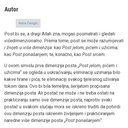
Autor
Haris Čengić
Post bi se, a dragi Allah zna, mogao posmatrati i gledati
višedimenzionalno
. Prema tome, post se može
razumijevati
i živjeti u više dimenzija:
kao
Post jelom, pićem i užicima;
kao
Post ponašanjem;
te, konačno, kao
Post srcem
.
U ovom smislu prva dimenzija posta „
Post jelom, pićem i
užicima“
se ogleda u uskraćivanju, eliminaciji uzimanja bilo
kakve hrane i pića, te eliminaciji svakog tjelesnog uživanja
tokom dana. Ovo bi bila temeljna, šerijatom propisana
dimenzija posta. Ali postač ne može i ne treba ostati na
prakticiranju samo ove dimenzije posta, naprotiv svaki
postač u svakom slučaju mora se iskreno truditi da potvrdi
ovu dimenziju posta iskrenim življenjem i prakticiranjem
naredne više dimenzije posta
„Post ponašanjem“
.