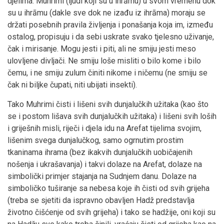
djelima. Muhrimi (ljudi koji su u ihrāmu) u svom vremenu dok
su u ihrāmu (dakle sve dok ne izađu iz ihrāma) moraju se
držati posebnih pravila življenja i ponašanja koja im, između
ostalog, propisuju i da sebi uskrate svako tjelesno uživanje,
čak i mirisanje. Mogu jesti i piti, ali ne smiju jesti meso
ulovljene divljači. Ne smiju loše misliti o bilo kome i bilo
čemu, i ne smiju zulum činiti nikome i ničemu (ne smiju se
čak ni biljke čupati, niti ubijati insekti).
Tako Muhrimi čisti i lišeni svih dunjalučkih užitaka (kao što
se i postom lišava svih dunjalučkih užitaka) i lišeni svih loših
i griješnih misli, riječi i djela idu na Arefat tijelima svojim,
lišenim svega dunjalučkog, samo ogrnutim prostim
tkaninama ihrama (bez ikakvih dunjalučkih uobičajenih
nošenja i ukrašavanja) i takvi dolaze na Arefat, dolaze na
simbolički primjer stajanja na Sudnjem danu. Dolaze na
simboličko tuširanje sa nebesa koje ih čisti od svih grijeha
(treba se sjetiti da ispravno obavljen Hadž predstavlja
životno čišćenje od svih grijeha) i tako se hadžije, oni koji su