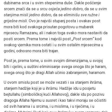
dubinama srca i u svim stepenima duše. Dakle pošćenje
srcem znači da se
u srcu osjeća jedino dobro
, da se
u svim
stanjima misli jedino dobro
, da se
eliminišu sve ružne i
griješne misli
. Ovo je najviši stupanj posta i ovakav post
mora biti kod svakoga prisutan pogotovu u mubarek
mjesecu Ramazanu, ali i nakon toga svako mora nastaviti da
posti srcem. Prema tome i najviši post
„Post srcem“
kod
svakog vjernika mora ostati i u svim ostalim mjesecima u
godini, odnosno mora biti trajan.
Post je, prema tome, u svim svojim dimenzijama, u svojoj
bīti i cjelini, u suštini eliminisanje svega onoga što je haram,
svega onog što je dragi Allah učinio zabranjenim, haramom.
U ovom smislu post se može vezati i sa stanjem ihrāma,
stanjem hadžije koji je u ihrāmu. Hadžije idu u posjetu
bejtullahu (simboličkoj kući Allahovoj), dakle idu po pozivu
dragoga Allaha Njemu u susret i kao takvi moraju se očistiti
od svih harama i u srcima, i u mislima, i u riječima, i u