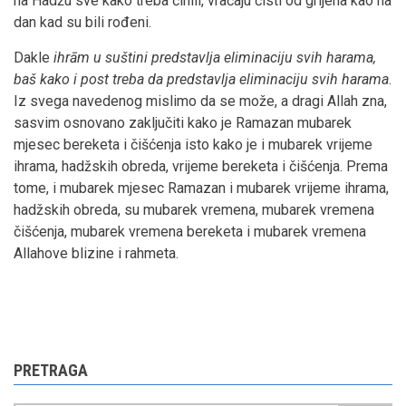
na Hadžu sve kako treba činili, vraćaju čisti od grijeha kao na
dan kad su bili rođeni.
Dakle
ihrām u suštini predstavlja eliminaciju svih harama,
baš kako i post treba da predstavlja eliminaciju svih harama
.
Iz svega navedenog mislimo da se može, a dragi Allah zna,
sasvim osnovano zaključiti kako je Ramazan mubarek
mjesec bereketa i čišćenja isto kako je i mubarek vrijeme
ihrama, hadžskih obreda, vrijeme bereketa i čišćenja. Prema
tome, i mubarek mjesec Ramazan i mubarek vrijeme ihrama,
hadžskih obreda, su mubarek vremena, mubarek vremena
čišćenja, mubarek vremena bereketa i mubarek vremena
Allahove blizine i rahmeta.
PRETRAGA