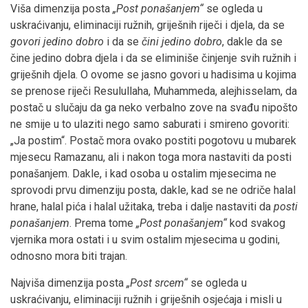
Viša dimenzija posta
„Post ponašanjem“
se ogleda u
uskraćivanju, eliminaciji ružnih, griješnih riječi i djela, da se
govori jedino dobro
i da se
čini
jedino dobro
, dakle da se
čine jedino dobra djela i da se eliminiše činjenje svih ružnih i
griješnih djela. O ovome se jasno govori u hadisima u kojima
se prenose riječi Resulullaha, Muhammeda, alejhisselam, da
postač u slučaju da ga neko verbalno zove na svađu nipošto
ne smije u to ulaziti nego samo saburati i smireno govoriti:
„Ja postim“. Postač mora ovako postiti pogotovu u mubarek
mjesecu Ramazanu, ali i nakon toga mora nastaviti da posti
ponašanjem. Dakle, i kad osoba u ostalim mjesecima ne
sprovodi prvu dimenziju posta, dakle, kad se ne odriče halal
hrane, halal pića i halal užitaka, treba i dalje nastaviti da
posti
ponašanjem
. Prema tome
„Post ponašanjem“
kod svakog
vjernika mora ostati i u svim ostalim mjesecima u godini,
odnosno mora biti trajan.
Najviša dimenzija posta
„Post srcem“
se ogleda u
uskraćivanju, eliminaciji ružnih i griješnih osjećaja i misli u